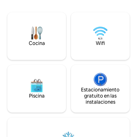
parte trasera de u
televisión por streaming y una bañera
fabricante con acc
tipo spa se suman al descanso y la
hermosos terrenos
relajación que necesitarás para
a la sombra enclav
completar tu día.
hamaca relajante,
neumáticos, una 
escultura de arte d
una ducha al aire l
Cocina
Wifi
privado para disfr
Estacionamiento
Piscina
gratuito en las
instalaciones