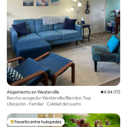
Alojamiento en Westerville
Calificación 
4.94 (17)
Rancho acogedor Westerville/Blendon Twp
Ubicación
·
Familiar
·
Calidad del sueño
Favorito entre huéspedes
Favorito entre huéspedes preferido