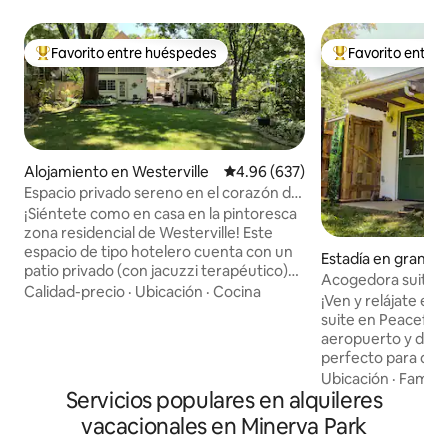
Favorito entre huéspedes
Favorito entre
Favorito entre huéspedes preferido
Favorito entre hu
Alojamiento en Westerville
Calificación promedio: 4.96 de 5
4.96 (637)
Espacio privado sereno en el corazón de
la ciudad.
¡Siéntete como en casa en la pintoresca
zona residencial de Westerville! Este
espacio de tipo hotelero cuenta con un
Estadía en granja
patio privado (con jacuzzi terapéutico)
bus
Acogedora suite j
que conduce a su propia entrada desde
Calidad-precio
·
Ubicación
·
Cocina
local, cerca de Ea
¡Ven y relájate en
el tranquilo patio trasero. ¡Pasea por los
suite en Peaceful 
senderos cercanos para caminar o andar
aeropuerto y de Ea
en bicicleta o por el hermoso campus de
perfecto para des
Otterbein mientras te diriges a tiendas
ocupada, relajarse,
Ubicación
·
Familia
únicas, cafeterías, heladerías o
Servicios populares en alquileres
conectarse con la 
restaurantes donde puedes disfrutar de
de la bodega local 
vacacionales en Minerva Park
una bebida para adultos en la histórica
Apartamento priva
ciudad donde comenzó la prohibición! La