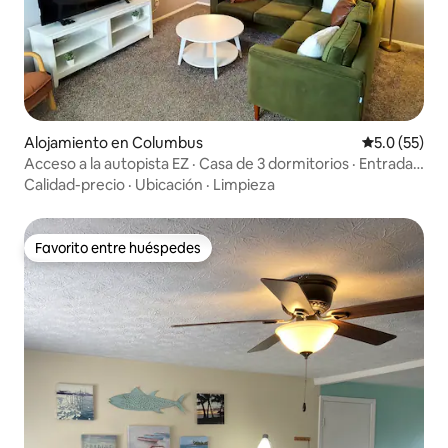
Alojamiento en Columbus
Calificación
5.0 (55)
Acceso a la autopista EZ · Casa de 3 dormitorios · Entrada
para 3 coches
Calidad-precio
·
Ubicación
·
Limpieza
Favorito entre huéspedes
Favorito entre huéspedes