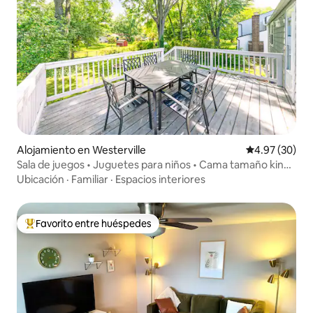
Alojamiento en Westerville
Calificación p
4.97 (30)
Sala de juegos • Juguetes para niños • Cama tamaño king •
Barra de café
Ubicación
·
Familiar
·
Espacios interiores
Favorito entre huéspedes
Favorito entre huéspedes preferido