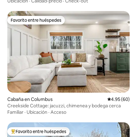
familias
Ubicación
·
Calidad-precio
·
Check-out
Favorito entre huéspedes
Favorito entre huéspedes
Cabaña en Columbus
Calificación p
4.95 (60)
Creekside Cottage: jacuzzi, chimenea y bodega cerca
Familiar
·
Ubicación
·
Acceso
Favorito entre huéspedes
Favorito entre huéspedes preferido