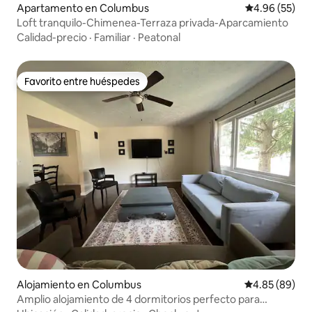
Apartamento en Columbus
Calificación p
4.96 (55)
Loft tranquilo-Chimenea-Terraza privada-Aparcamiento
Calidad-precio
·
Familiar
·
Peatonal
Favorito entre huéspedes
Favorito entre huéspedes
Alojamiento en Columbus
Calificación p
4.85 (89)
Amplio alojamiento de 4 dormitorios perfecto para