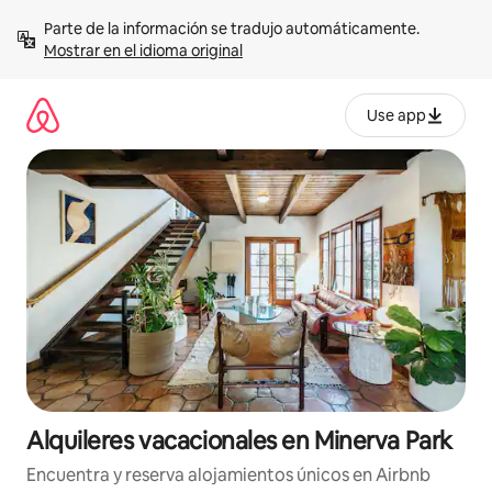
Omite
Parte de la información se tradujo automáticamente. 
el
Mostrar en el idioma original
contenido
Use app
Alquileres vacacionales en Minerva Park
Encuentra y reserva alojamientos únicos en Airbnb