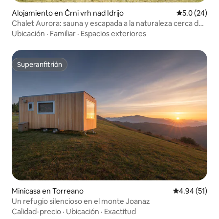
Alojamiento en Črni vrh nad Idrijo
Calificación
5.0 (24)
Chalet Aurora: sauna y escapada a la naturaleza cerca de
Idrija
Ubicación
·
Familiar
·
Espacios exteriores
Superanfitrión
Superanfitrión
Minicasa en Torreano
Calificación 
4.94 (51)
Un refugio silencioso en el monte Joanaz
Calidad-precio
·
Ubicación
·
Exactitud