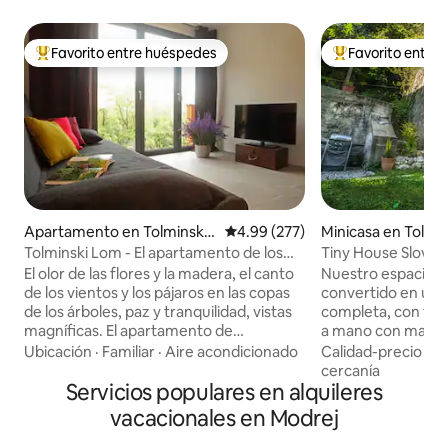
Favorito entre huéspedes
Favorito entre
Favorito entre huéspedes preferido
Favorito entre hu
Apartamento en Tolminski
Calificación promedio: 4.99 de 5
4.99 (277)
Minicasa en Tolmi
Lom
Tolminski Lom - El apartamento de los
Tiny House Sloveni
castaños
El olor de las flores y la madera, el canto
Nuestro espacio ú
de los vientos y los pájaros en las copas
convertido en una
de los árboles, paz y tranquilidad, vistas
completa, con tod
magníficas. El apartamento de
a mano con madera
vacaciones LOM es la opción perfecta
local. Cuenta con todas las
Ubicación
·
Familiar
·
Aire acondicionado
Calidad-precio
·
Ub
para aquellos que buscan un tiempo de
características qu
cercanía
descanso relajante o unas vacaciones
Servicios populares en alquileres
alojamiento: baño
activas en uno de los lugares más bellos
de 140 x 190 para 
vacacionales en Modrej
del valle del río Soca. TOLMINSKI LOM
con fregadero, ref
está situado en medio de la naturaleza
un cómodo sofá, 