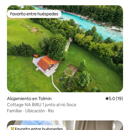
Favorito entre huéspedes
Favorito entre huéspedes
Alojamiento en Tolmin
Calificación
5.0 (19)
Cottage NA BIRU 1 junto al río Soca
Familiar
·
Ubicación
·
Río
Favorito entre huéspedes