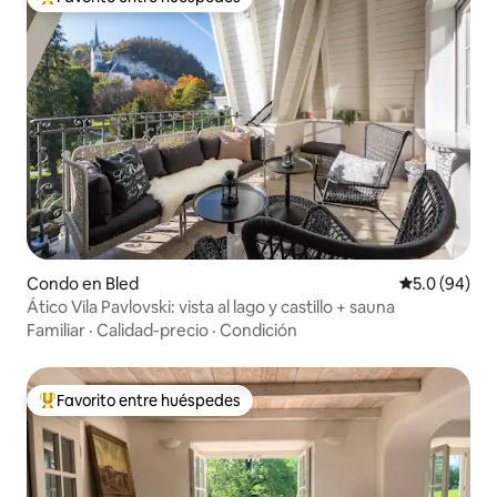
Favorito entre huéspedes preferido
Condo en Bled
Calificación
5.0 (94)
Ático Vila Pavlovski: vista al lago y castillo + sauna
Familiar
·
Calidad-precio
·
Condición
Favorito entre huéspedes
Favorito entre huéspedes preferido