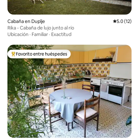
Cabaña en Duplje
Calificación
5.0 (12)
Rika - Cabaña de lujo junto al río
Ubicación
·
Familiar
·
Exactitud
Favorito entre huéspedes
Favorito entre huéspedes preferido