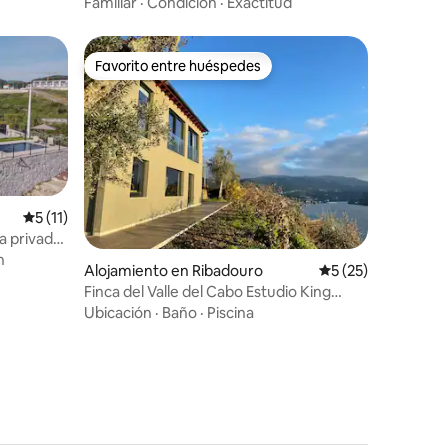
Familiar
·
Condición
·
Exactitud
Favorito entre huéspedes
rido
Favorito entre huéspedes
Calificación promedio: 5 de 5, 11 reseñas
5 (11)
a privada |
n
Alojamiento en Ribadouro
Calificación promed
5 (25)
Finca del Valle del Cabo Estudio King
Deluxe
Ubicación
·
Baño
·
Piscina