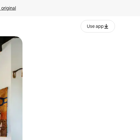
 original
Use app
o o desliza el dedo.