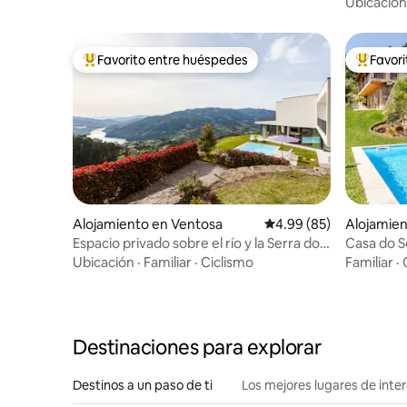
Ubicación
Favorito entre huéspedes
Favor
Favorito entre huéspedes preferido
Favorito
Alojamiento en Ventosa
Calificación promedio:
4.99 (85)
Alojamien
Espacio privado sobre el río y la Serra do
Casa do So
Gerês
Ubicación
·
Familiar
·
Ciclismo
Familiar
·
Destinaciones para explorar
Destinos a un paso de ti
Los mejores lugares de int