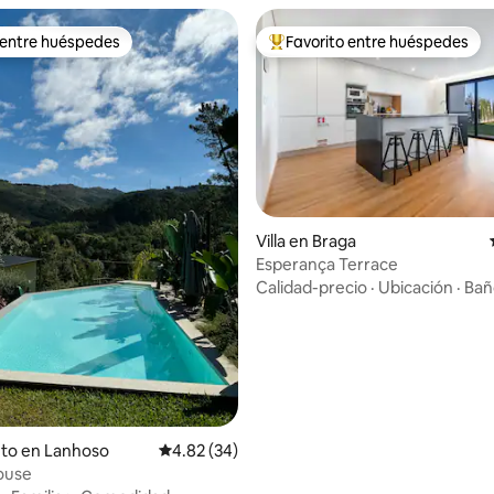
 entre huéspedes
Favorito entre huéspedes
 entre huéspedes
Favorito entre huéspedes prefe
 4.92 de 5, 77 reseñas
Villa en Braga
Esperança Terrace
Calidad-precio
·
Ubicación
·
Bañ
nto en Lanhoso
Calificación promedio: 4.82 de 5, 34 reseñas
4.82 (34)
house