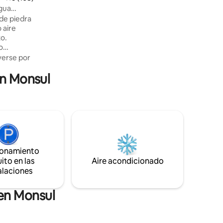
agua
 de piedra
 aire
to.
o
cantan,
erse por
 a la
en Monsul
ina la
xclusiva
a de
as
ro, y la
isfrutar de
 todo el
ionamiento
ito en las
Aire acondicionado
alaciones
 en Monsul