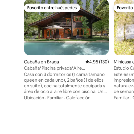
Favorito entre huéspedes
Favorito
Favorito entre huéspedes
Favorito
Cabaña en Braga
Calificación promedio: 
4.95 (130)
Minicasa 
Cabaña*Piscina privada*Aire
Estudio C
acondicionado - Prado do Xisto
Casa con 3 dormitorios (1 cama tamaño
Este es un
queen en cada uno), 2 baños (1 de ellos
impresion
en suite), cocina totalmente equipada y
naturaleza
área de ocio al aire libre con piscina. Un
de seman
gran punto destacado de esta casa es el
preparado
Ubicación
·
Familiar
·
Calefacción
Familiar
·
ambiente rural, el espacio al aire libre y la
móvil y wi
ubicación, un lugar sereno a las puertas
aislado. P
de la ciudad de Braga y en el camino a
naturalez
Gerês. Ideal para parejas y familias donde
fantástica
se puede dormir cómodamente con el
envuelven
olor de la madera y el sonido de la
realiza (