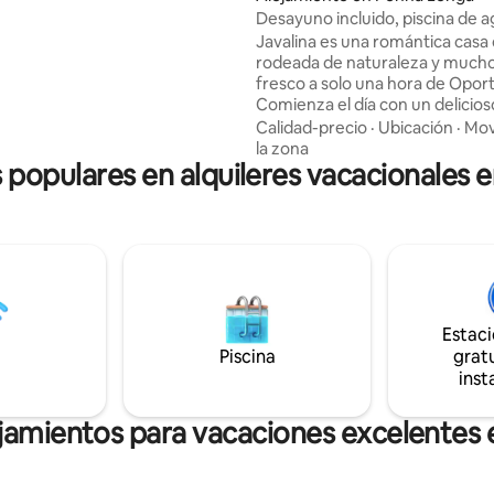
y es necesario prestar atención
Desayuno incluido, piscina de 
icaciones que le proporcionamos
salada, bañera al aire libre
Javalina es una romántica casa
erderse.
rodeada de naturaleza y mucho
fresco a solo una hora de Opor
Comienza el día con un delicios
desayuno mientras los pájaros 
Calidad-precio
·
Ubicación
·
Mov
relájate por la tarde con un libro
la zona
s populares en alquileres vacacionales 
sombra de un gran árbol y term
noche con una copa de vino y
conversaciones profundas. La e
piscina de agua salada, rodead
magníficos árboles, ofrece vist
impresionantes del valle del Due
bañera al aire libre te invita a d
momentos acogedores durante
Estac
año.
Piscina
gratu
inst
jamientos para vacaciones excelentes