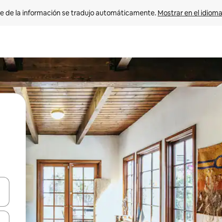
e de la información se tradujo automáticamente. 
Mostrar en el idioma
n las teclas de flecha hacia arriba y hacia abajo o explora con el tact