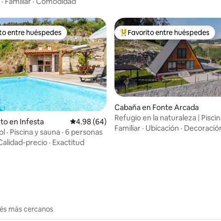
·
Familiar
·
Comodidad
ito entre huéspedes
Favorito entre huéspedes
 entre huéspedes preferido
Favorito entre huéspedes prefe
Cabaña en Fonte Arcada
Refugio en la naturaleza | Piscin
 4.99 de 5, 85 reseñas
to en Infesta
Calificación promedio: 4.98 de 5, 64 reseñas
4.98 (64)
Paz total
Familiar
·
Ubicación
·
Decoració
l · Piscina y sauna · 6 personas
Calidad-precio
·
Exactitud
erés más cercanos