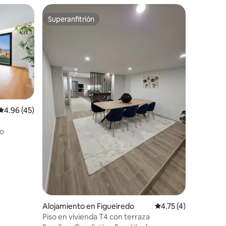
Superanfitrión
rido
Superanfitrión
Calificación promedio: 4.96 de 5, 45 reseñas
4.96 (45)
o
Alojamiento en Figueiredo
Calificación promedi
4.75 (4)
Piso en vivienda T4 con terraza