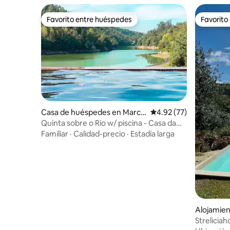
Favorito entre huéspedes
Favorito
Favorito entre huéspedes
Favorito
Casa de huéspedes en Marco
Calificación promedio:
4.92 (77)
de Canaveses
Quinta sobre o Rio w/ piscina - Casa da
Garça
Familiar
·
Calidad-precio
·
Estadía larga
Alojamie
Strelicia