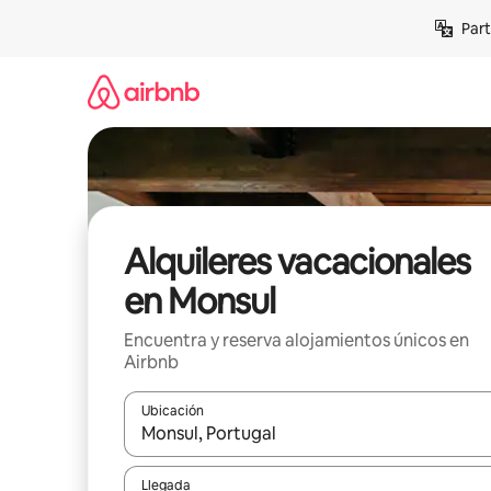
Omite
Part
el
contenido
Alquileres vacacionales
en Monsul
Encuentra y reserva alojamientos únicos en
Airbnb
Ubicación
Cuando los resultados estén disponibles, navega co
Llegada