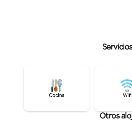
naturaleza circundante. Sus hijos y sus
en tierra 
animales tienen espacio libre para correr
a las ind
y jugar en la naturaleza.
para no p
Servicio
Cocina
Wifi
Otros alo