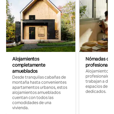
Alojamientos
Nómadas digit
completamente
profesionales 
amueblados
Alojamientos 
profesionales 
Desde tranquilas cabañas de
trabajan a dist
montaña hasta convenientes
espacios de tr
apartamentos urbanos, estos
dedicados.
alojamientos amueblados
cuentan con todos las
comodidades de una
vivienda.