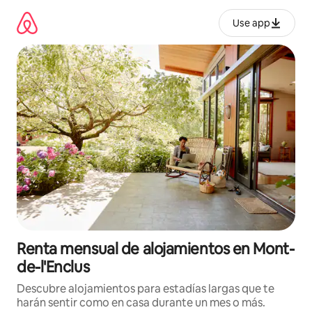
Omite
el
Use app
contenido
Renta mensual de alojamientos en Mont-
de-l'Enclus
Descubre alojamientos para estadías largas que te
harán sentir como en casa durante un mes o más.