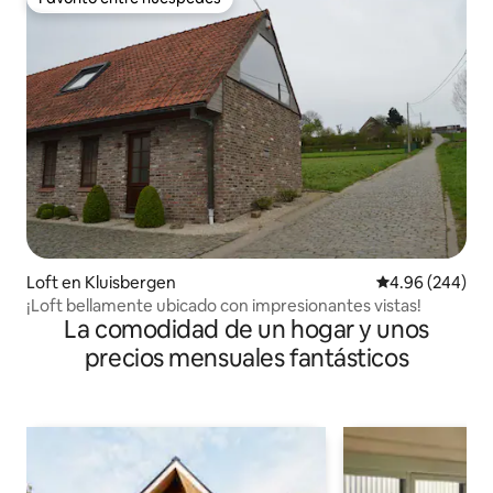
Favorito entre huéspedes
Loft en Kluisbergen
Calificación pr
4.96 (244)
¡Loft bellamente ubicado con impresionantes vistas!
La comodidad de un hogar y unos
precios mensuales fantásticos