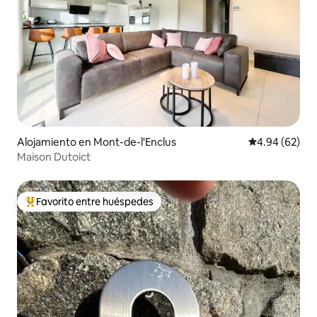
Alojamiento en Mont-de-l'Enclus
Calificación p
4.94 (62)
Maison Dutoict
Favorito entre huéspedes
Favorito entre huéspedes preferido