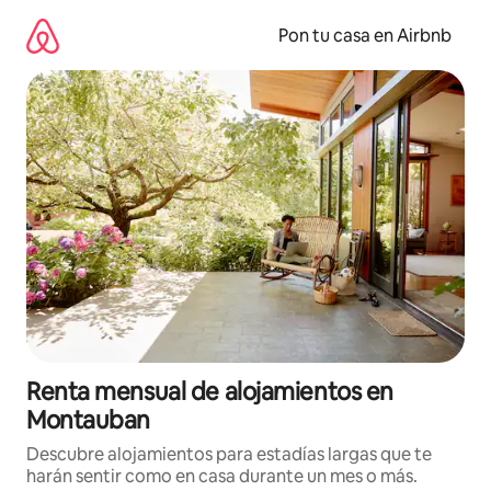
Omite
el
Pon tu casa en Airbnb
contenido
Renta mensual de alojamientos en
Montauban
Descubre alojamientos para estadías largas que te
harán sentir como en casa durante un mes o más.