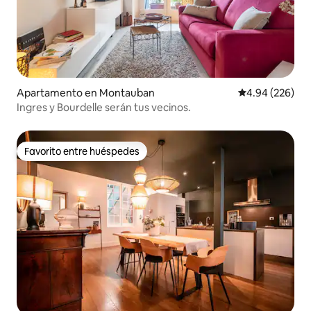
Apartamento en Montauban
Calificación pr
4.94 (226)
Ingres y Bourdelle serán tus vecinos.
Favorito entre huéspedes
Favorito entre huéspedes