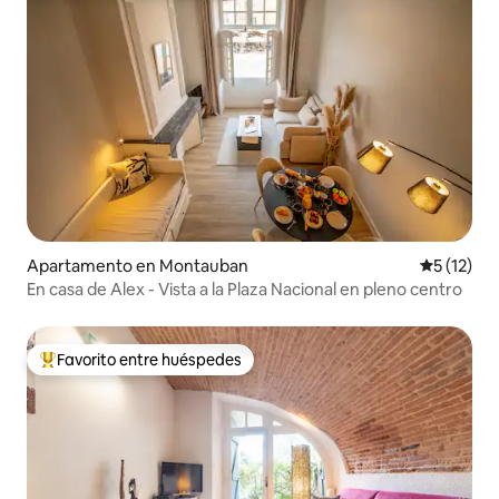
Apartamento en Montauban
Calificaci
5 (12)
En casa de Alex - Vista a la Plaza Nacional en pleno centro
Favorito entre huéspedes
Favorito entre huéspedes preferido