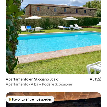
Apartamento en Sticciano Scalo
Calificaci
5 (32)
Apartamento «Alba»- Podere Scopaione
Favorito entre huéspedes
Favorito entre huéspedes preferido