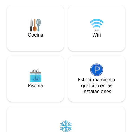
baño privado. Sala de estar con paredes
única, combina el 
de ventanas, cómodos sofás, cocina
comodidades mode
profesional para tu uso personal.
familias o grupos
Podemos organizar visitas a bodegas y
mágicas bajo las es
degustaciones, clases de cocina y cenas
relajación en el jac
privadas. ¡NUEVA bañera de hidromasaje
libre. ¡Le espera 
frente a la verde cima de la colina! ¡Vive
Cocina
Wifi
inolvidable en est
la Toscana como un habitante más, con
tu anfitrión local!
Estacionamiento
Piscina
gratuito en las
instalaciones