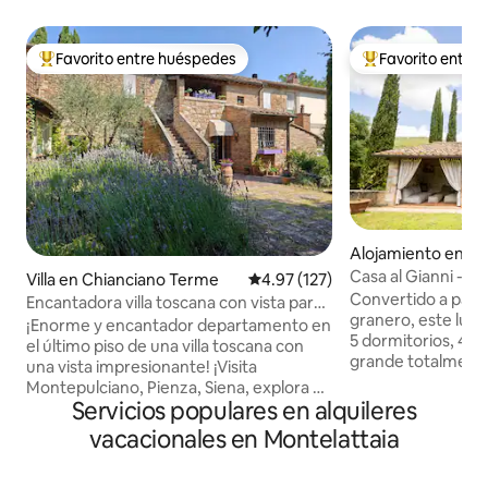
Favorito entre huéspedes
Favorito entre
Favorito entre huéspedes preferido
Favorito entre hu
Alojamiento en S
Casa al Gianni - E
Villa en Chianciano Terme
Calificación promedio: 4.97 de 5
4.97 (127)
Convertido a parti
Encantadora villa toscana con vista para
granero, este lujo
familiares y amigos
¡Enorme y encantador departamento en
5 dormitorios, 4 b
el último piso de una villa toscana con
grande totalmente
una vista impresionante! ¡Visita
de estar espaciosa
Montepulciano, Pienza, Siena, explora el
privado con estac
Servicios populares en alquileres
campo, los viñedos y las aguas termales,
bañera de hidroma
haz senderismo o monta en bicicleta
vacacionales en Montelattaia
sofás, una parrill
eléctrica, pasea o conduce! Dos amplias
exterior y una cocin
suites con camas de primera calidad y
para quienes busc