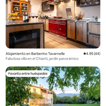
Alojamiento en Barberino Tavarnelle
Calificación 
4.95 (44)
Fabulosa villa en el Chianti, jardín panorámico
Favorito entre huéspedes
Favorito entre huéspedes