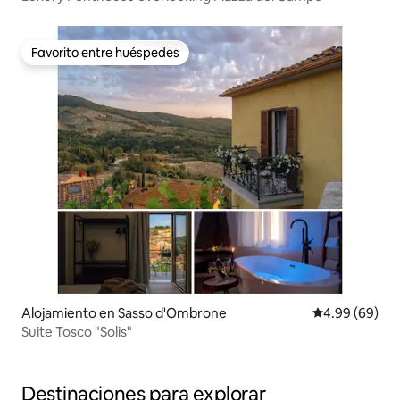
Favorito entre huéspedes
Favorito entre huéspedes
Alojamiento en Sasso d'Ombrone
Calificación p
4.99 (69)
Suite Tosco "Solis"
Destinaciones para explorar