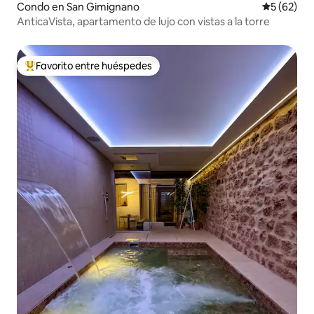
Condo en San Gimignano
Calificaci
5 (62)
AnticaVista, apartamento de lujo con vistas a la torre
Favorito entre huéspedes
Favorito entre huéspedes preferido