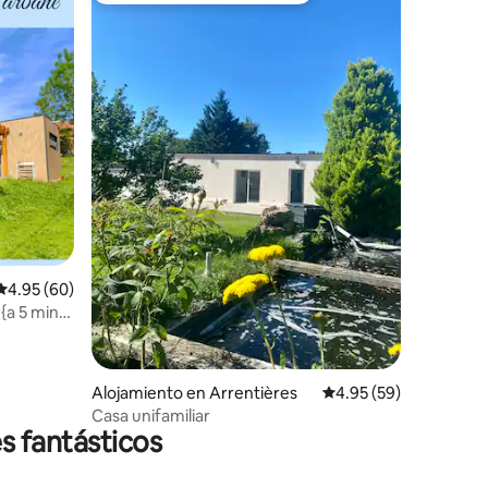
Calificación promedio: 4.95 de 5, 60 reseñas
4.95 (60)
{a 5 min
Alojamiento en Arrentières
Calificación promedio:
4.95 (59)
Casa unifamiliar
s fantásticos