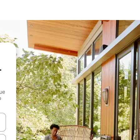
-
que
o
n las teclas de flecha hacia arriba y hacia abajo o explora con el tact