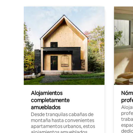
Alojamientos
Nóma
completamente
profe
amueblados
Aloj
profe
Desde tranquilas cabañas de
traba
montaña hasta convenientes
espac
apartamentos urbanos, estos
dedi
alojamientos amueblados