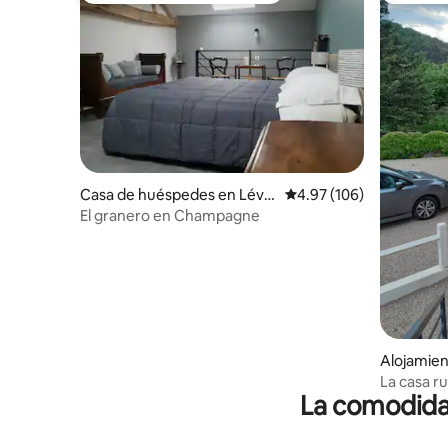
Casa de huéspedes en Lévig
Calificación promedio: 
4.97 (106)
ny
El granero en Champagne
Alojamien
La casa ru
La comodidad