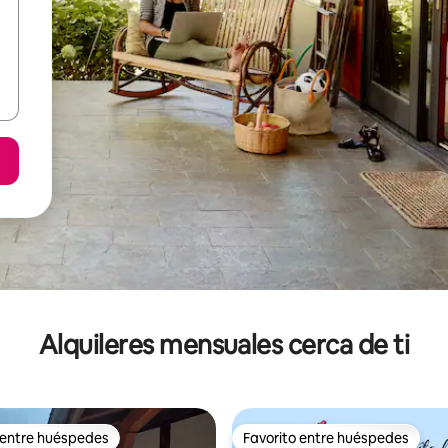
Alquileres mensuales cerca de ti
 entre huéspedes
Favorito entre huéspedes
 entre huéspedes
Favorito entre huéspedes