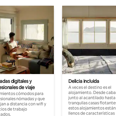
das digitales y
Delicia incluida
sionales de viaje
A veces el destino es el
alojamiento. Desde caba
amientos cómodos para
junto al acantilado hasta
sionales nómadas y que
tranquilas casas flotante
jan a distancia con wifi y
estos alojamientos están
ios de trabajo
llenos de características
cados.