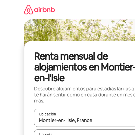
Omite
el
contenido
Renta mensual de
alojamientos en Montier
en-l'Isle
Descubre alojamientos para estadías largas 
te harán sentir como en casa durante un mes 
más.
Ubicación
Cuando los resultados estén disponibles, navega co
Llegada