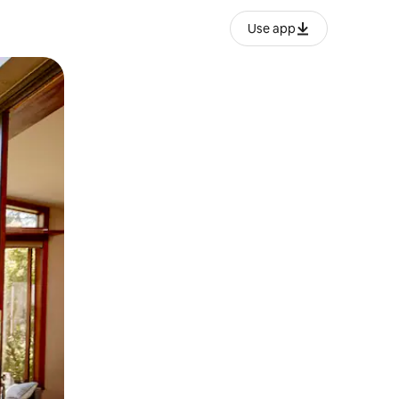
Use app
o o desliza el dedo.