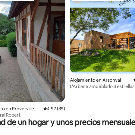
4.97 de 5, 106 reseñas
Alojamiento en Arsonval
L'Arbane amueblado 3 estrellas 
de Nigloland}
to en Proverville
Calificación promedio: 4.97 de 5, 39 reseñas
4.97 (39)
ral Robert
 de un hogar y unos precios mensuale