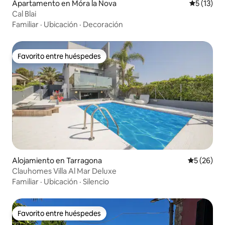
Apartamento en Móra la Nova
Calificaci
5 (13)
Cal Blai
Familiar
·
Ubicación
·
Decoración
Favorito entre huéspedes
Favorito entre huéspedes
Alojamiento en Tarragona
Calificaci
5 (26)
Clauhomes Villa Al Mar Deluxe
Familiar
·
Ubicación
·
Silencio
Favorito entre huéspedes
Favorito entre huéspedes