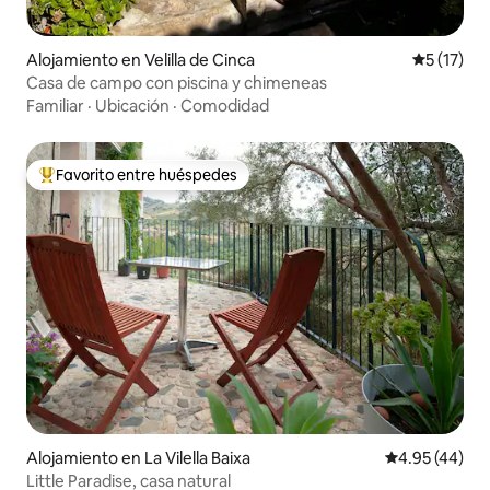
Alojamiento en Velilla de Cinca
Calificaci
5 (17)
Casa de campo con piscina y chimeneas
Familiar
·
Ubicación
·
Comodidad
Favorito entre huéspedes
Favorito entre huéspedes preferido
Alojamiento en La Vilella Baixa
Calificación 
4.95 (44)
Little Paradise, casa natural