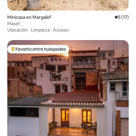
Minicasa en Margalef
Calificaci
5 (17)
Maset
Ubicación
·
Limpieza
·
Acceso
Favorito entre huéspedes
Favorito entre huéspedes preferido