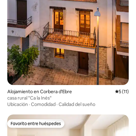
Alojamiento en Corbera d'Ebre
Calificaci
5 (11)
casa rural "Ca la Inés"
Ubicación
·
Comodidad
·
Calidad del sueño
Favorito entre huéspedes
Favorito entre huéspedes