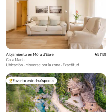
Alojamiento en Móra d'Ebre
Calificaci
5 (13)
Ca la Maria
Ubicación
·
Moverse por la zona
·
Exactitud
Favorito entre huéspedes
Favorito entre huéspedes preferido