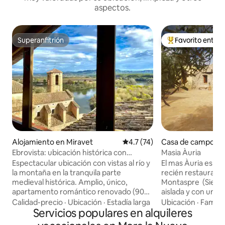
aspectos.
Superanfitrión
Favorito entre
Superanfitrión
Favorito entre hu
Alojamiento en Miravet
Calificación promedio: 4.7 de 
4.7 (74)
Casa de campo en
Ebrovista: ubicación histórica con
Masia Àuria
excelentes vistas
Espectacular ubicación con vistas al río y
El mas Àuria es u
la montaña en la tranquila parte
recién restaurada, 
medieval histórica. Amplio, único,
Montaspre (Sierra
apartamento romántico renovado (90
aislada y con una
m2) en el primer y segundo piso; 2
excelentes del Mac
Calidad-precio
·
Ubicación
·
Estadía larga
Ubicación
·
Familia
dormitorios, cocina sencilla. Increíble
Servicios populares en alquileres
Delta del Ebro. Es u
caminatas por la montaña y el río
relajarse y disfrut