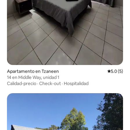
Apartamento en Tzaneen
Calificació
5.0 (5)
14 en Middle Way, unidad 1
Calidad-precio
·
Check-out
·
Hospitalidad