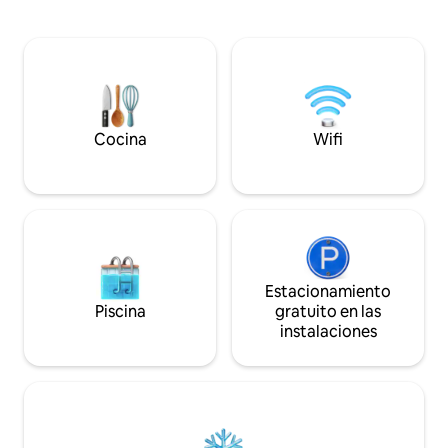
cuenta con un braai y una zona de
Disfruta de la co
comedor al aire libre. El jardín está
la casa para ti, sol
iluminado por la noche, creando un lugar
ambiente tranquilo y el
perfecto para disfrutar de las comidas y
para estancias en
relajarse. Área de piscina y
escapadas de fin 
entretenimiento disponible en el horario
alojamiento ofrece
designado. Hay desayunos y cenas
para relajarte…🌿
preordenado disponibles.
Cocina
Wifi
Estacionamiento
Piscina
gratuito en las
instalaciones