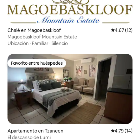
Chalé en Magoebaskloof
Calificación 
4.67 (12)
Magoebaskloof Mountain Estate
Ubicación
·
Familiar
·
Silencio
Favorito entre huéspedes
Favorito entre huéspedes
Apartamento en Tzaneen
Calificación 
4.79 (14)
El descanso de Lumi