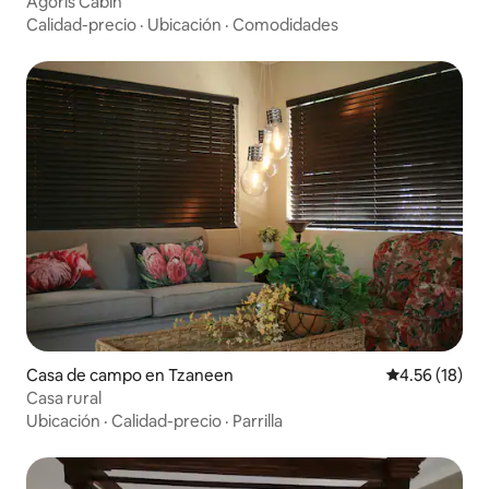
Agoris Cabin
Calidad-precio
·
Ubicación
·
Comodidades
Casa de campo en Tzaneen
Calificación 
4.56 (18)
Casa rural
Ubicación
·
Calidad-precio
·
Parrilla