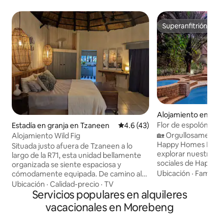
Superanfitrión
Superanfitrión
Alojamiento en T
Flor de espolón
Estadía en granja en Tzaneen
Calificación promedio: 4.6 de 
4.6 (43)
🏡 Orgullosament
Alojamiento Wild Fig
Happy Homes Los huéspedes pueden
Situada justo afuera de Tzaneen a lo
explorar nuestras
largo de la R71, esta unidad bellamente
sociales de Happ
organizada se siente espaciosa y
inspiración y activ
Ubicación
·
Familia
cómodamente equipada. De camino al
exclusivas🥾🪵🌾 E
Kruger Park. Paseos por la granja
Ubicación
·
Calidad-precio
·
TV
tranquilidad de T
disponibles. Gran televisión inteligente
Servicios populares en alquileres
alojamiento total
que ofrece Netflix. El exuberante y
vacacionales en Morebeng
independiente, ide
sombreado jardín privado, está vallado y
grupos o parejas q