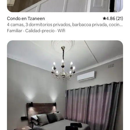
Condo en Tzaneen
Calificación 
4.86 (21)
4 camas, 3 dormitorios privados, barbacoa privada, cocina
completa, ciudad
Familiar
·
Calidad-precio
·
Wifi