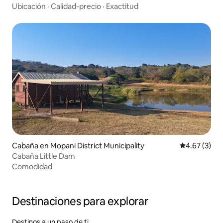
Ubicación
·
Calidad-precio
·
Exactitud
Cabaña en Mopani District Municipality
Calificación
4.67 (3)
Cabaña Little Dam
Comodidad
Destinaciones para explorar
Destinos a un paso de ti