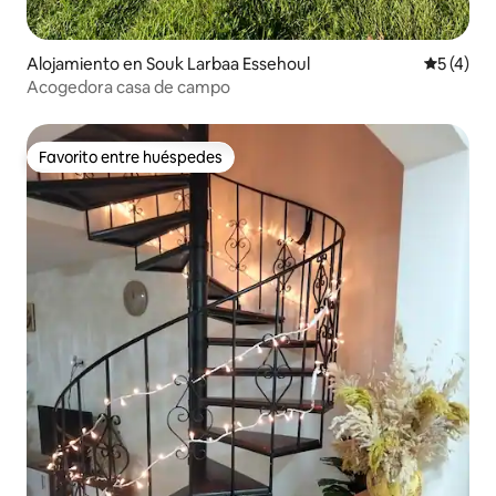
Alojamiento en Souk Larbaa Essehoul
Calificac
5 (4)
Acogedora casa de campo
Favorito entre huéspedes
Favorito entre huéspedes