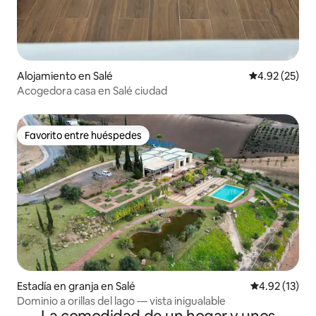
Alojamiento en Salé
Calificación 
4.92 (25)
Acogedora casa en Salé ciudad
Favorito entre huéspedes
Favorito entre huéspedes
Estadía en granja en Salé
Calificación 
4.92 (13)
Dominio a orillas del lago — vista inigualable