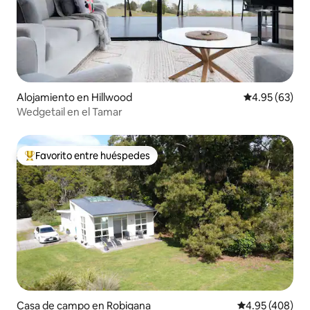
Alojamiento en Hillwood
Calificación p
4.95 (63)
Wedgetail en el Tamar
Favorito entre huéspedes
Favorito entre huéspedes preferido
Casa de campo en Robigana
Calificación pr
4.95 (408)