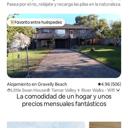
Pasea por el río, relájate y recarga las pilas en la naturaleza
Favorito entre huéspedes
Favorito entre huéspedes preferido
Alojamiento en Gravelly Beach
Calificación pr
4.96 (506)
🐞Little Swan House🍇 Tamar Valley🍷 River Walks - Wifi 🦀
La comodidad de un hogar y unos
precios mensuales fantásticos