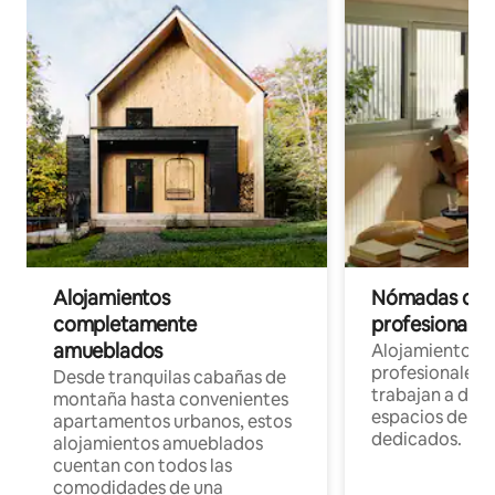
Alojamientos
Nómadas digit
completamente
profesionales 
amueblados
Alojamientos 
profesionales 
Desde tranquilas cabañas de
trabajan a dist
montaña hasta convenientes
espacios de tr
apartamentos urbanos, estos
dedicados.
alojamientos amueblados
cuentan con todos las
comodidades de una