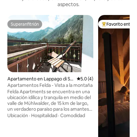
aspectos.
Superanfitrión
Favorito entre
Superanfitrión
Favorito entre hu
Apartamento en Lappago di So
Calificación promedio: 5.0 de
5.0 (4)
tto
Apartamentos Felda - Vista a la montaña
Felda Apartments se encuentra en una
ubicación idílica y tranquila en medio del
valle de Mühlwalder, de 15 km de largo,
un verdadero paraíso para los amantes
de la naturaleza, los que buscan paz y
Ubicación
·
Hospitalidad
·
Comodidad
tranquilidad y los entusiastas de las
actividades al aire libre. En verano,
encontrarás numerosos picos de tres mil