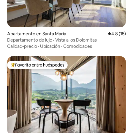
Apartamento en Santa Maria
Calificación
4.8 (15)
Departamento de lujo · Vista a los Dolomitas
Calidad-precio
·
Ubicación
·
Comodidades
Favorito entre huéspedes
Favorito entre huéspedes preferido