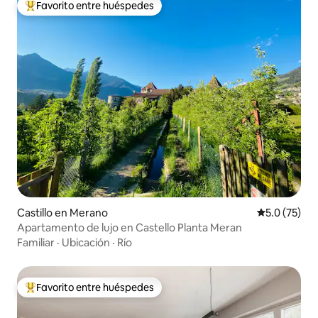
Favorito entre huéspedes
Favorito entre huéspedes preferido
Castillo en Merano
Calificación
5.0 (75)
Apartamento de lujo en Castello Planta Meran
Familiar
·
Ubicación
·
Río
Favorito entre huéspedes
Favorito entre huéspedes preferido