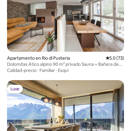
Apartamento en Rio di Pusteria
Calificación
5.0 (73)
Dolomitas Ático alpino 90 m² privado Sauna + Bañera de
hidromasaje
Calidad-precio
·
Familiar
·
Esquí
Luxe
Luxe