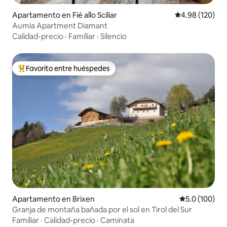
Apartamento en Fié allo Sciliar
Calificación pr
4.98 (120)
Aumia Apartment Diamant
Calidad-precio
·
Familiar
·
Silencio
Favorito entre huéspedes
Favorito entre huéspedes preferido
Apartamento en Brixen
Calificación 
5.0 (100)
Granja de montaña bañada por el sol en Tirol del Sur
Familiar
·
Calidad-precio
·
Caminata