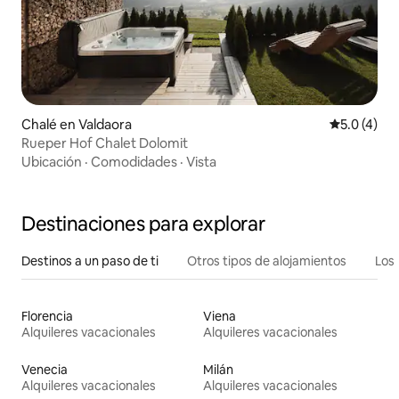
Chalé en Valdaora
Calificació
5.0 (4)
Rueper Hof Chalet Dolomit
Ubicación
·
Comodidades
·
Vista
Destinaciones para explorar
Destinos a un paso de ti
Otros tipos de alojamientos
Los 
Florencia
Viena
Alquileres vacacionales
Alquileres vacacionales
Venecia
Milán
Alquileres vacacionales
Alquileres vacacionales