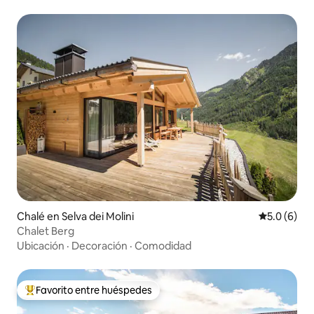
Chalé en Selva dei Molini
Calificació
5.0 (6)
Chalet Berg
Ubicación
·
Decoración
·
Comodidad
Favorito entre huéspedes
Favorito entre huéspedes preferido