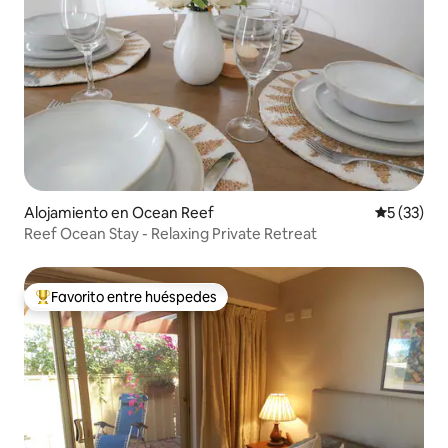
Alojamiento en Ocean Reef
Calificaci
5 (33)
Reef Ocean Stay - Relaxing Private Retreat
Favorito entre huéspedes
Favorito entre huéspedes preferido