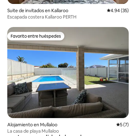
Suite de invitados en Kallaroo
Calificación p
4.94 (35)
Escapada costera Kallaroo PERTH
Favorito entre huéspedes
Favorito entre huéspedes
Alojamiento en Mullaloo
Calificac
5 (7)
La casa de playa Mullaloo