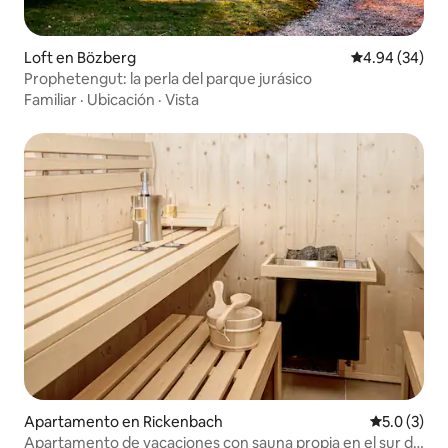
Loft en Bözberg
Calificación p
4.94 (34)
Prophetengut: la perla del parque jurásico
Familiar
·
Ubicación
·
Vista
Apartamento en Rickenbach
Calificació
5.0 (3)
Apartamento de vacaciones con sauna propia en el sur de