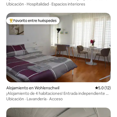
la Selva Negra
Ubicación
·
Hospitalidad
·
Espacios interiores
Favorito entre huéspedes
Favorito entre huéspedes preferido
Alojamiento en Wohlenschwil
Calificación
5.0 (12)
¡Alojamiento de 4 habitaciones! Entrada independiente en
la propiedad
Ubicación
·
Lavandería
·
Acceso