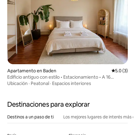
Apartamento en Baden
Calificació
5.0 (3)
Edificio antiguo con estilo • Estacionamiento • A 16
minutos de Zúrich
Ubicación
·
Peatonal
·
Espacios interiores
Destinaciones para explorar
Destinos a un paso de ti
Los mejores lugares de interés más 