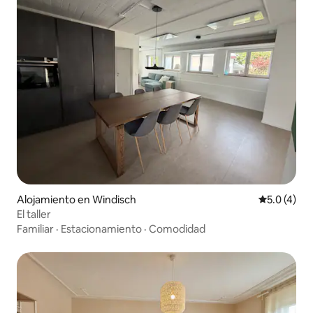
Alojamiento en Windisch
Calificació
5.0 (4)
El taller
Familiar
·
Estacionamiento
·
Comodidad