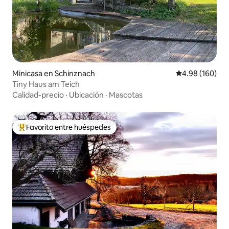
Minicasa en Schinznach
Calificación pr
4.98 (160)
Tiny Haus am Teich
Calidad-precio
·
Ubicación
·
Mascotas
Favorito entre huéspedes
Favorito entre huéspedes preferido