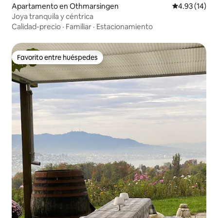
Apartamento en Othmarsingen
Calificación 
4.93 (14)
Joya tranquila y céntrica
Calidad-precio
·
Familiar
·
Estacionamiento
Favorito entre huéspedes
Favorito entre huéspedes