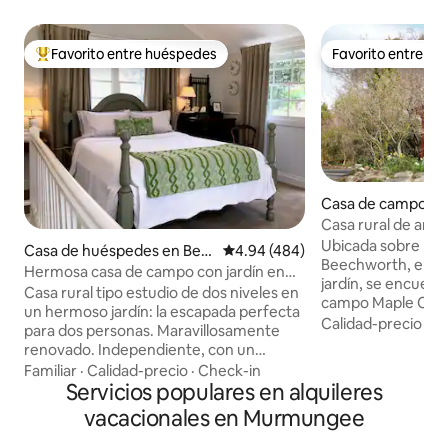
Favorito entre huéspedes
Favorito entre h
Favorito entre huéspedes preferido
Favorito entre h
Casa de campo e
rth
Casa rural de arce
Ubicada sobre la 
Casa de huéspedes en Bee
Calificación promedio: 4.94 de 5
4.94 (484)
Beechworth, en lo
chworth
Hermosa casa de campo con jardín en
jardín, se encuent
Beechworth
Casa rural tipo estudio de dos niveles en
campo Maple Cotta
un hermoso jardín: la escapada perfecta
chimenea abierta,
Calidad-precio
·
Fa
para dos personas. Maravillosamente
de cedro suizo o la
renovado. Independiente, con un
segundo nivel, seg
dormitorio con cama queen que da a
Familiar
·
Calidad-precio
·
Check-in
tu estancia en tu
una terraza privada con parrilla y vistas al
Servicios populares en alquileres
privada. Disfruta y descubre comida
jardín. En la planta baja hay una sala de
vacacionales en Murmungee
fabulosa, vino y c
estar que da a una terraza, una cocina
la mejor ciudad hi
independiente con placa de inducción y