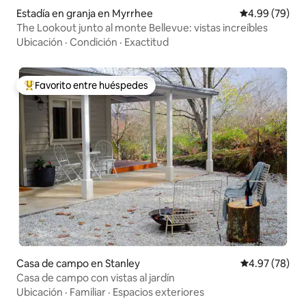
Estadía en granja en Myrrhee
Calificación p
4.99 (79)
The Lookout junto al monte Bellevue: vistas increíbles
Ubicación
·
Condición
·
Exactitud
Favorito entre huéspedes
Favorito entre huéspedes preferido
Casa de campo en Stanley
Calificación p
4.97 (78)
Casa de campo con vistas al jardín
Ubicación
·
Familiar
·
Espacios exteriores