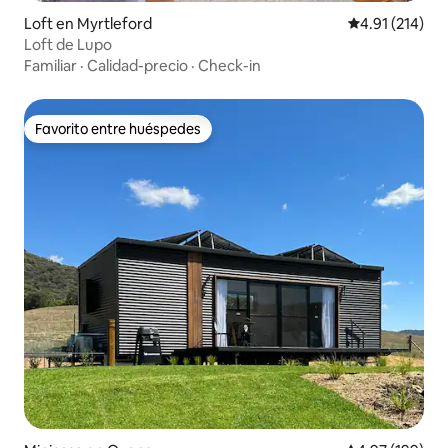
Loft en Myrtleford
Calificación p
4.91 (214)
Loft de Lupo
Familiar
·
Calidad-precio
·
Check-in
Favorito entre huéspedes
Favorito entre huéspedes