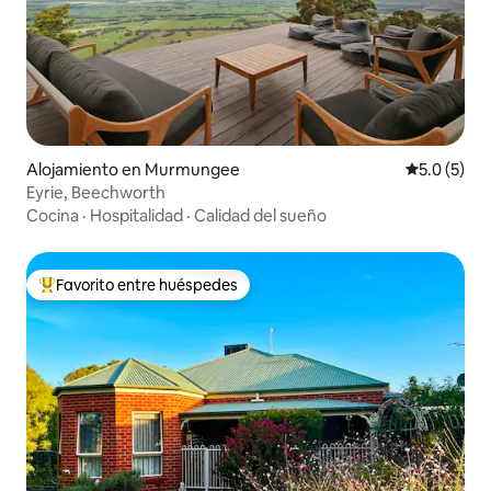
Alojamiento en Murmungee
Calificació
5.0 (5)
Eyrie, Beechworth
Cocina
·
Hospitalidad
·
Calidad del sueño
Favorito entre huéspedes
Favorito entre huéspedes preferido