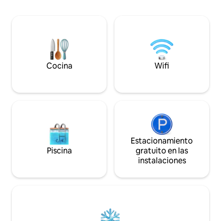
de Australia. Pasea
un baño. La histórica Beechworth, de la
conectar entre la 
época dorada, está a 4 km de distancia.
arquitectura patri
Beechworth es popular y, especialmente
boutique que Bee
los fines de semana, se reserva con
ofrecer.
anticipación. Nuestras configuraciones
buscan ser justas tanto para los
huéspedes como para los anfitriones.
Cocina
Wifi
Estacionamiento
Piscina
gratuito en las
instalaciones