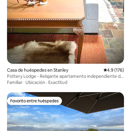
Casa de huéspedes en Stanley
Calificación 
4.9 (176)
Pottery Lodge - Relajante apartamento independiente de
1 dormitorio.
Familiar
·
Ubicación
·
Exactitud
Favorito entre huéspedes
Favorito entre huéspedes