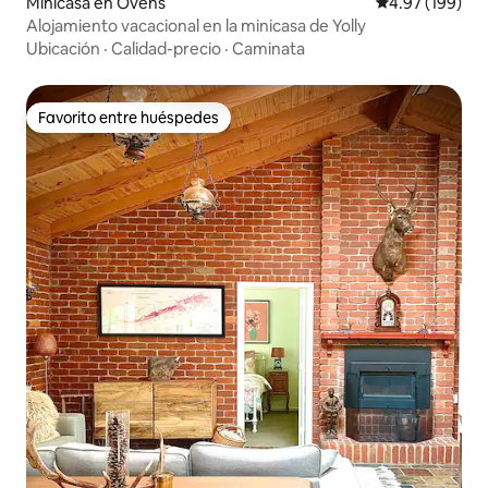
Minicasa en Ovens
Calificación pr
4.97 (199)
Alojamiento vacacional en la minicasa de Yolly
Ubicación
·
Calidad-precio
·
Caminata
Favorito entre huéspedes
Favorito entre huéspedes