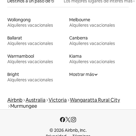
Destinos a un paso de ti
Los mejores lugares de interés más 
Wollongong
Melbourne
Alquileres vacacionales
Alquileres vacacionales
Ballarat
Canberra
Alquileres vacacionales
Alquileres vacacionales
Warrnambool
Kiama
Alquileres vacacionales
Alquileres vacacionales
Bright
Mostrar más
Alquileres vacacionales
Airbnb
Australia
Victoria
Wangaratta Rural City
Murmungee
© 2026 Airbnb, Inc.