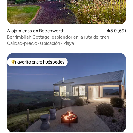
Alojamiento en Beechworth
Calificación
5.0 (69)
Berrimbillah Cottage: esplendor en la ruta del tren
Calidad-precio
·
Ubicación
·
Playa
Favorito entre huéspedes
Favorito entre huéspedes preferido