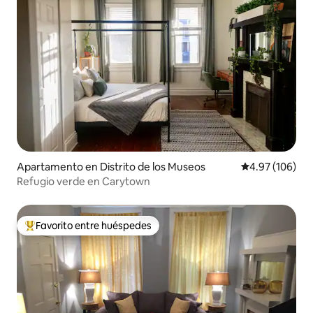
Apartamento en Distrito de los Museos
Calificación pr
4.97 (106)
Refugio verde en Carytown
Favorito entre huéspedes
Favorito entre huéspedes preferido