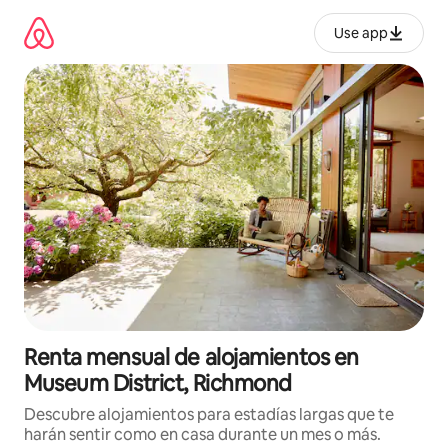
Omite
el
Use app
contenido
Renta mensual de alojamientos en
Museum District, Richmond
Descubre alojamientos para estadías largas que te
harán sentir como en casa durante un mes o más.