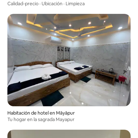
acondicionado
Calidad-precio
·
Ubicación
·
Limpieza
Habitación de hotel en Māyāpur
Tu hogar en la sagrada Mayapur