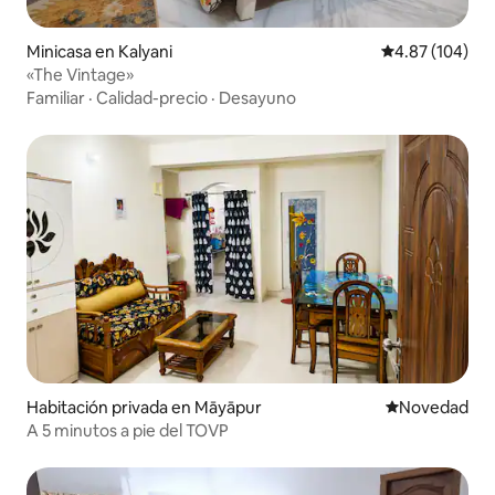
Minicasa en Kalyani
Calificación pr
4.87 (104)
«The Vintage»
Familiar
·
Calidad-precio
·
Desayuno
Habitación privada en Māyāpur
Lugar para ho
Novedad
A 5 minutos a pie del TOVP