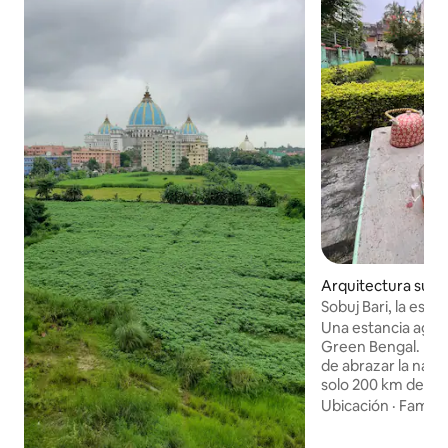
Arquitectura subt
Berhampore
Sobuj Bari, la esta
Una estancia agra
Green Bengal. Mar
de abrazar la natu
solo 200 km de Cal
Baharampur (Mursh
Ubicación
·
Familia
Sobuj Bari, es deci
especialmente res