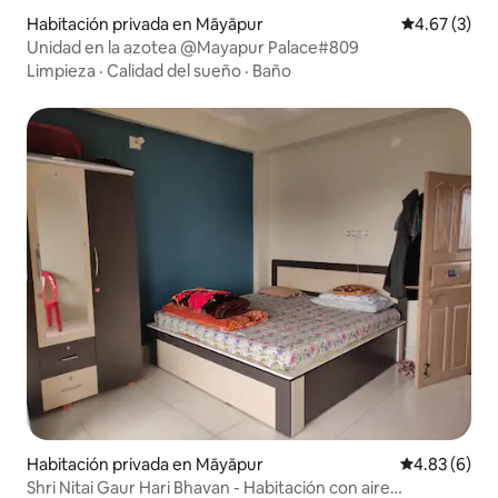
Habitación privada en Māyāpur
Calificación
4.67 (3)
Unidad en la azotea @Mayapur Palace#809
Limpieza
·
Calidad del sueño
·
Baño
Habitación privada en Māyāpur
Calificación
4.83 (6)
Shri Nitai Gaur Hari Bhavan - Habitación con aire