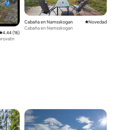
Cabaña en Namsskogan
Lugar para hospedars
Novedad
Cabaña en Namsskogan
Calificación promedio: 4.44 de 5, 16 reseñas
4.44 (16)
orovatn