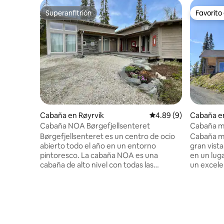
Superanfitrión
Favorito
Superanfitrión
Favorito
Cabaña en Røyrvik
Calificación promedio
4.89 (9)
Cabaña en
Cabaña NOA Børgefjellsenteret
Cabaña m
Børgefjellsenteret es un centro de ocio
Cabaña m
abierto todo el año en un entorno
gran vist
pintoresco. La cabaña NOA es una
en un luga
cabaña de alto nivel con todas las
un excele
comodidades/equipos y mucho espacio
senderism
para 10 personas/2 familias. En la zona
pistas de 
cercana, hay una hermosa naturaleza,
pueden te
actividades, natación, pesca,
jacuzzi. G
senderismo, ciclismo y pistas de esquí y
cabaña ti
un centro de servicio abierto. Nuevas
capacidad