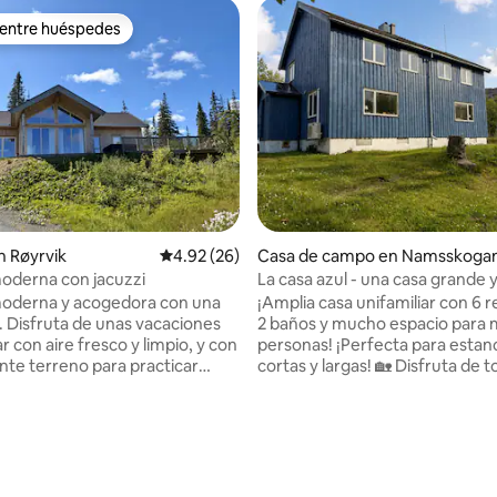
 entre huéspedes
 entre huéspedes
: 4.89 de 5, 9 reseñas
 Røyrvik
Calificación promedio: 4.92 de 5, 26 reseñas
4.92 (26)
Casa de campo en Namsskoga
oderna con jacuzzi
La casa azul - una casa grande 
encantadora en Skorovatn
oderna y acogedora con una
¡Amplia casa unifamiliar con 6 
a. Disfruta de unas vacaciones
2 baños y mucho espacio para
r con aire fresco y limpio, y con
personas! ¡Perfecta para estan
nte terreno para practicar
cortas y largas! 🏡 Disfruta de todo lo que
o, una pendiente alpina y
la zona tiene para ofrecer: 🪵 
esquí cerca. Los días activos
un lavvo junto al lago 🫎 Hermo
rminar con un buen baño en el
terrenos para senderismo y caz
ranja para perros disponible. La
Varias aguas de pesca populares
ene tres dormitorios con
de scooter y pistas de esquí p
 para 8 personas. La cabaña se
🚵‍♂️ Muchas zonas excelentes pa