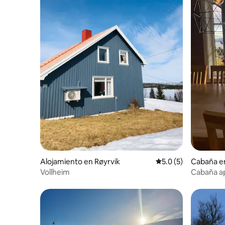
Alojamiento en Røyrvik
Calificación promedi
5.0 (5)
Cabaña en
Vollheim
Cabaña ap
Børgefjel