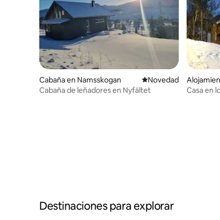
Cabaña en Namsskogan
Lugar para hospedarse
Novedad
Alojamie
Cabaña de leñadores en Nyfältet
Casa en lo
Destinaciones para explorar