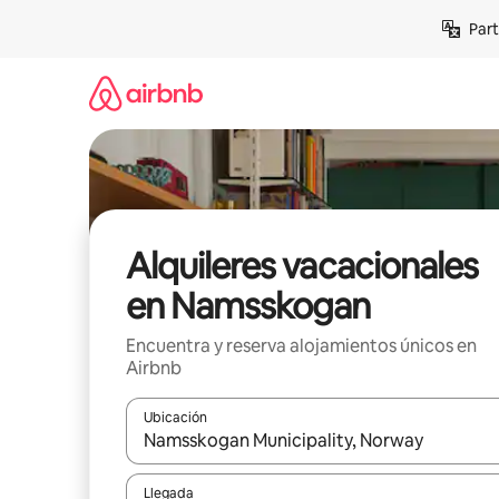
Omite
Part
el
contenido
Alquileres vacacionales
en Namsskogan
Encuentra y reserva alojamientos únicos en
Airbnb
Ubicación
Cuando los resultados estén disponibles, navega co
Llegada