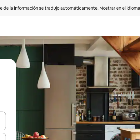
e de la información se tradujo automáticamente. 
Mostrar en el idioma
n las teclas de flecha hacia arriba y hacia abajo o explora con el tact