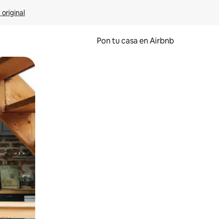
 original
Pon tu casa en Airbnb
o o desliza el dedo.