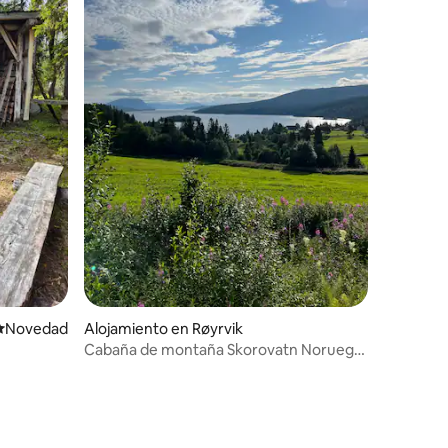
Lugar para hospedarse
Novedad
Alojamiento en Røyrvik
Cabaña de montaña Skorovatn Noruega
cerca de la frontera sueca