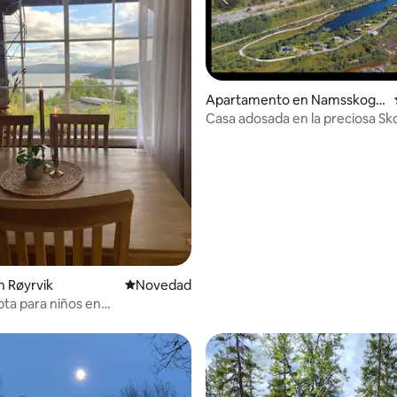
Apartamento en Namsskoga
n
Casa adosada en la preciosa Sk
o: 5.0 de 5, 5 reseñas
 Røyrvik
Lugar para hospedarse
Novedad
ta para niños en
lsenteret