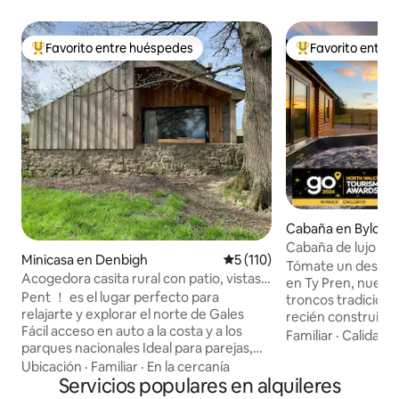
Favorito entre huéspedes
Favorito entre
Favorito entre huéspedes preferido
Favorito entre hu
Cabaña en Bylcha
Cabaña de lujo con
Minicasa en Denbigh
Calificación promedio: 5 de 5
5 (110)
leña y vistas.
Tómate un descans
Acogedora casita rural con patio, vistas y
en Ty Pren, nuest
estufa de leña
Pent ！ es el lugar perfecto para
troncos tradiciona
relajarte y explorar el norte de Gales
recién construida
Fácil acceso en auto a la costa y a los
de hidromasaje, es
Familiar
·
Calidad-
parques nacionales Ideal para parejas,
para morirse. Ubica
profesionales y padres con bebés
Ubicación
·
Familiar
·
En la cercanía
Parque Nacional d
pequeños 11.0 Pago Quemador de leña,
Servicios populares en alquileres
campo privado de 
calefacción por suelo radiante, TV