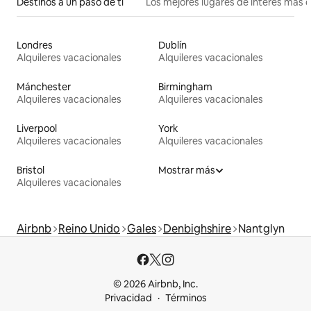
Destinos a un paso de ti
Los mejores lugares de interés más 
Londres
Dublín
Alquileres vacacionales
Alquileres vacacionales
Mánchester
Birmingham
Alquileres vacacionales
Alquileres vacacionales
Liverpool
York
Alquileres vacacionales
Alquileres vacacionales
Bristol
Mostrar más
Alquileres vacacionales
Airbnb
Reino Unido
Gales
Denbighshire
Nantglyn
© 2026 Airbnb, Inc.
Privacidad
Términos