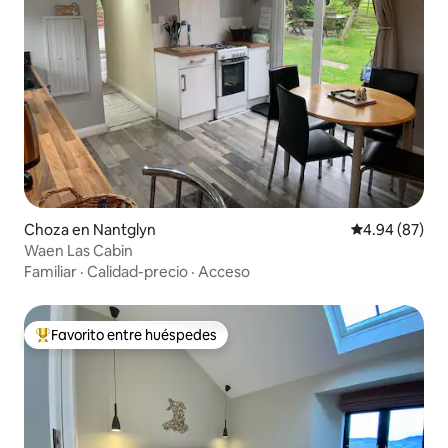
Choza en Nantglyn
Calificación p
4.94 (87)
Waen Las Cabin
Familiar
·
Calidad-precio
·
Acceso
Favorito entre huéspedes
Favorito entre huéspedes preferido