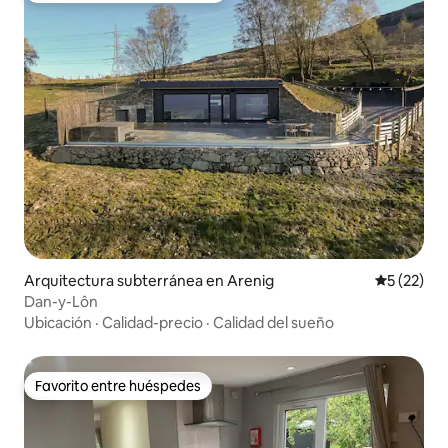
Arquitectura subterránea en Arenig
Calificaci
5 (22)
Dan-y-Lôn
Ubicación
·
Calidad-precio
·
Calidad del sueño
Favorito entre huéspedes
Favorito entre huéspedes