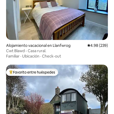
Alojamiento vacacional en Llanfwrog
Calificación pr
4.98 (239)
Cwt Blawd - Casa rural.
Familiar
·
Ubicación
·
Check-out
Favorito entre huéspedes
Favorito entre huéspedes preferido