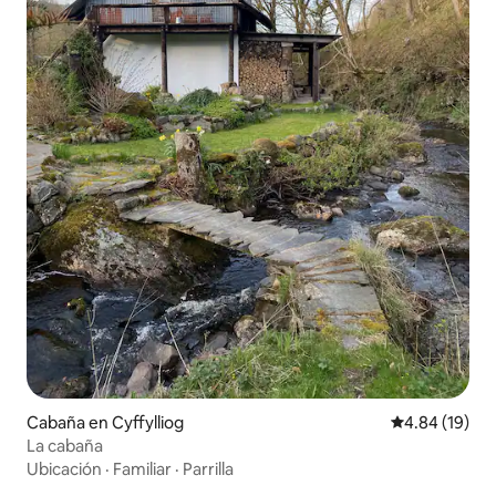
Cabaña en Cyffylliog
Calificación 
4.84 (19)
La cabaña
Ubicación
·
Familiar
·
Parrilla