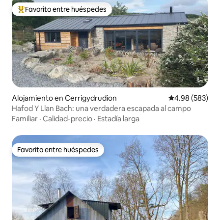
Favorito entre huéspedes
Favorito entre huéspedes preferido
Alojamiento en Cerrigydrudion
Calificación pr
4.98 (583)
Hafod Y Llan Bach: una verdadera escapada al campo
Familiar
·
Calidad-precio
·
Estadía larga
Favorito entre huéspedes
Favorito entre huéspedes