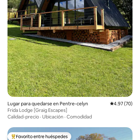
Lugar para quedarse en Pentre-celyn
Calificación p
4.97 (70)
Frida Lodge [Graig Escapes]
Calidad-precio
·
Ubicación
·
Comodidad
Favorito entre huéspedes
Favorito entre huéspedes preferido