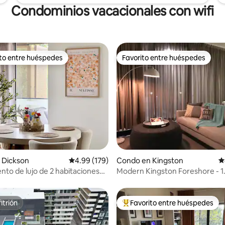
Condominios vacacionales con wifi
ito entre huéspedes
Favorito entre huéspedes
 entre huéspedes preferido
Favorito entre huéspedes
4.91 de 5, 144 reseñas
 Dickson
Calificación promedio: 4.99 de 5, 179 reseñas
4.99 (179)
Condo en Kingston
C
to de lujo de 2 habitaciones
Modern Kingston Foreshore - 1
bourne Avenue
queen/Bed Apt+parkin
itrión
Favorito entre huéspedes
itrión
Favorito entre huéspedes prefe