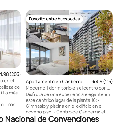
Condo e
Favorito entre huéspedes
Favorit
Favorito entre huéspedes
Favorit
Nuevo ap
CBD con 
Aire aco
y acoged
elegante
dormitori
Canberra 
varias ti
apartame
viajeros
buscan di
lificación promedio: 4.98 de 5, 206 reseñas
4.98 (206)
Canberra. Lo más destacabl
o en el
Apartamento en Canberra
Calificación promedio
4.9 (115)
Aparcamie
pubs
belleza de
Llegada a
Moderno 1 dormitorio en el centro con
ás
del centro de 
vistas a la montaña y aparcamiento
Disfruta de una experiencia elegante en
pie del m
este céntrico lugar de la planta 16: -
ona
autobuses
Gimnasio y piscina en el edificio en el
tas a la
aeropuer
noveno piso. - Centro de Canberra: el
ificio). -
la azotea
ro Nacional de Convenciones
centro comercial más grande de
Canberra se encuentra justo al otro lado
de la calle, a 2 minutos caminando. - A 7
minutos a pie de ANU. Principales