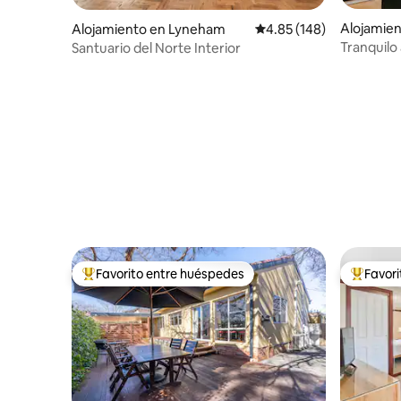
Alojamien
Alojamiento en Lyneham
Calificación promedio: 
4.85 (148)
Tranquilo
Santuario del Norte Interior
con cocin
pie de la 
Favorito entre huéspedes
Favor
Favorito entre huéspedes preferido
Favorito