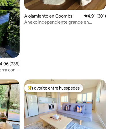
Alojamiento en Coombs
Calificación promedio: 
4.91 (301)
Anexo independiente grande en
Canberra
alificación promedio: 4.96 de 5, 236 reseñas
4.96 (236)
erra con 2
amiento en
Favorito entre huéspedes
Favorito entre huéspedes preferido