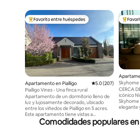
Favorito entre huéspedes
Favor
Favorito entre huéspedes preferido
Favorito
Apartame
Skyhome N
Apartamento en Pialligo
Calificación promedio:
5.0 (207)
¡Vistas! 
CERCA DE 
Pialligo Vines - Una finca rural
icónico Ni
Apartamento de un dormitorio lleno de
Skyhome e
luz y lujosamente decorado, ubicado
elegante 
entre los viñedos de Pialligo en 5 acres.
perfecto 
Este apartamento tiene vistas a
espacio de
Comodidades populares en a
Parliament House y está a solo 8 minutos
de vacaci
en coche de la ciudad de Canberra y a 3
amor o pa
minutos en coche del aeropuerto. A
Estaciona
pocos pasos del Rodneys Nursery Cafe,