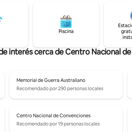
restaurantes y pubs) - A 6 minutos en
locidad. Privacidad total,
coche/17 minutos a pie de la ANU
ación superior. Calidez
minutos en coche del aeropuer
 en invierno. Balcón grande.
Canberra. - A 9 minutos en aut
ago y a la ANU. Punto de partida
mirador Mount Ainslie. Nuestro elegante
a hacer turismo. Desayuno
Estac
apartamento tiene una cortina
despensa surtida. Flores frescas.
Piscina
gratu
un colchón de calidad para facili
lanchadas a mano.
inst
estancia.
o/anfitrión atento.
 de interés cerca de Centro Nacional d
Memorial de Guerra Australiano
Recomendado por 290 personas locales
Centro Nacional de Convenciones
Recomendado por 19 personas locales