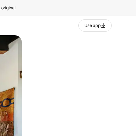
 original
Use app
o o desliza el dedo.