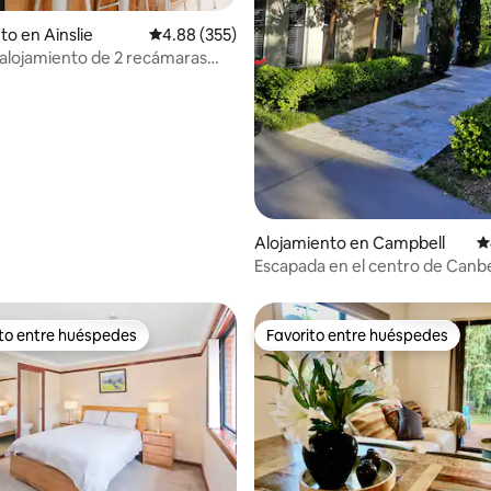
to en Ainslie
Calificación promedio: 4.88 de 5, 355 reseñas
4.88 (355)
4.85 de 5, 148 reseñas
 alojamiento de 2 recámaras
a completa. A poca distancia a
ciudad
Alojamiento en Campbell
C
Escapada en el centro de Canb
dormitorios, 1 baño y estacion
garaje
ito entre huéspedes
Favorito entre huéspedes
 entre huéspedes preferido
Favorito entre huéspedes