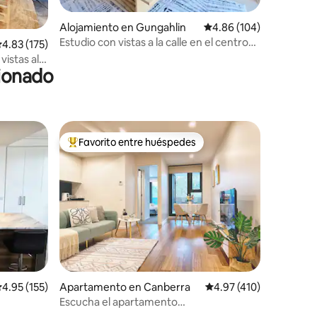
Alojamiento en Gungahlin
Calificación promedio: 
4.86 (104)
Estudio con vistas a la calle en el centro
alificación promedio: 4.83 de 5, 175 reseñas
4.83 (175)
de Gungahlin
vistas al
cionado
Favorito entre huéspedes
Favorito entre huéspedes preferido
alificación promedio: 4.95 de 5, 155 reseñas
4.95 (155)
Apartamento en Canberra
Calificación promedio: 
4.97 (410)
Escucha el apartamento
2BRy2BAy2parking de la