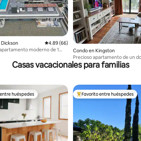
 Dickson
Calificación promedio: 4.89 de 5, 66 reseñas
4.89 (66)
 4.86 de 5, 76 reseñas
 apartamento moderno de 1
Condo en Kingston
, excelente ubicación, piscina,
Precioso apartamento de un do
ento
Casas vacacionales para familias
ubicación céntrica
 entre huéspedes
Favorito entre huéspedes
 entre huéspedes
Favorito entre huéspedes prefe