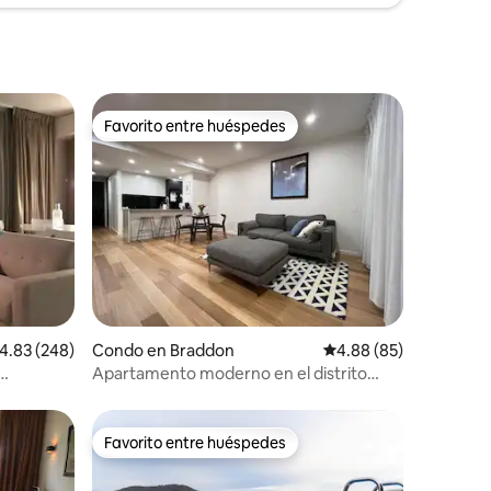
Favorito entre huéspedes
Favorito entre huéspedes
alificación promedio: 4.83 de 5, 248 reseñas
4.83 (248)
Condo en Braddon
Calificación promedio:
4.88 (85)
Apartamento moderno en el distrito
financiero con estacionamiento
Favorito entre huéspedes
rido
Favorito entre huéspedes