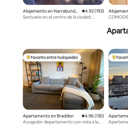
Alojamiento en Narrabunda
Calificación promedio: 
4.92 (193)
Alojamie
h
Santuario en el centro de la ciudad:
COMODID
estacionamiento cubierto gratuito
BRADDO
Aparta
Favorito entre huéspedes
Favor
Favorito entre huéspedes preferido
Favorito
Apartamento en Braddon
Calificación promedio: 
4.96 (130)
Apartame
Acogedor departamento con vista a la
Apartamen
montaña
Foreshor