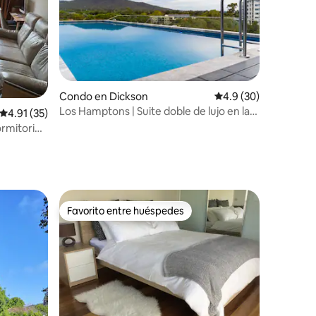
Condo en Dickson
Calificación promedio
4.9 (30)
Los Hamptons | Suite doble de lujo en la
Calificación promedio: 4.91 de 5, 35 reseñas
4.91 (35)
costa + piscina
rmitorio,
Favorito entre huéspedes
rido
Favorito entre huéspedes