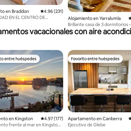
4.92 de 5, 193 reseñas
nto en Braddon
Calificación promedio: 4.96 de 5, 231 reseñas
4.96 (231)
AD EN EL CENTRO DE
Alojamiento en Yarralumla
C
N
Brillante casa de 3 dormitorios • 
mentos vacacionales con aire acondi
jardín • aparcamiento gratuito
ito entre huéspedes
Favorito entre huéspedes
 entre huéspedes preferido
Favorito entre huéspedes
4.96 de 5, 130 reseñas
nto en Kingston
Calificación promedio: 4.97 de 5, 177 reseñas
4.97 (177)
Apartamento en Canberra
C
to frente al mar en Kingston
Ejecutivo de Glebe
e