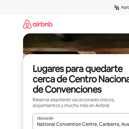
Omite
Part
el
contenido
Lugares para quedarte
cerca de Centro Naciona
de Convenciones
Reserva alquileres vacacionales únicos,
alojamientos y mucho más en Airbnb
Ubicación
Cuando los resultados estén disponibles, navega co