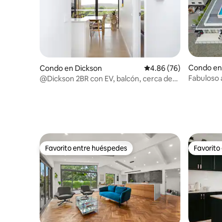
Condo en
Condo en Dickson
Calificación promedio:
4.86 (76)
Fabuloso
@Dickson 2BR con EV, balcón, cerca de
dormitorio
CBD, estacionamiento
aparcami
Favorito entre huéspedes
Favorito
Favorito entre huéspedes
Favorito