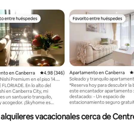
ito entre huéspedes
Favorito entre huéspedes
 entre huéspedes preferido
Favorito entre huéspedes
Apartamento en Canberra
Ca
nto en Canberra
Calificación promedio: 4.98 de 5, 346 reseñas
4.98 (346)
Soleado y tranquilo apartament
ishi Premium en el piso 14.
 5.0 de 5, 207 reseñas
CBD, cerca de restaurantes y 
Estacionamiento gratuito
*Reserva hoy para descubrir la 
FLORIADE. En lo alto del
este encantador apartamento :) Lo m
shi en Canberra City, mi
destacado: - Un espacio de
s un santuario tranquilo,
estacionamiento seguro gratuito - Z
y acogedor. ¡Skyhome es
de barbacoa en la azotea con vis
para un ejecutivo que busca un
montaña de 180° (servicios del ed
 trabajo tranquilo, una pareja
lquileres vacacionales cerca de Cent
A 2 minutos a pie del centro de
ones que busca un nido de
Canberra. - A 5 minutos a pie de
ra un huésped que viaja solo!
Lonsdale St (zona con buenos
miento asignado gratuito y WiFi