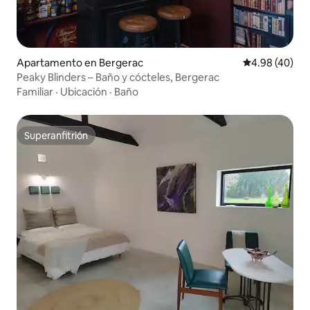
Apartamento en Bergerac
Calificación p
4.98 (40)
Peaky Blinders – Baño y cócteles, Bergerac
Familiar
·
Ubicación
·
Baño
Superanfitrión
Superanfitrión