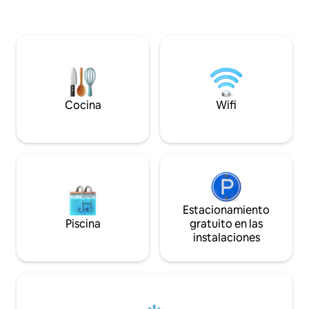
Cuenta con todas
una joya del siglo XVII meticulosamente
necesarias para pa
restaurada ubicada en el centro de uno
piscina climatizada,
de los pueblos más hermosos de Francia.
gran terraza cubie
Por primera vez en 2024, invitamos a los
petanca y voleibol
viajeros a entrar en una época pasada,
descansar y conoc
donde el encanto atemporal se combina
cualquier época de
con el confort contemporáneo.
Cocina
Wifi
Estacionamiento
Piscina
gratuito en las
instalaciones