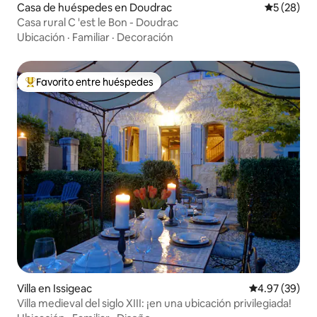
Casa de huéspedes en Doudrac
Calificaci
5 (28)
Casa rural C 'est le Bon - Doudrac
Ubicación
·
Familiar
·
Decoración
Favorito entre huéspedes
Favorito entre huéspedes preferido
Villa en Issigeac
Calificación p
4.97 (39)
Villa medieval del siglo XIII: ¡en una ubicación privilegiada!