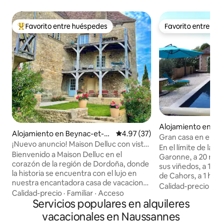
Favorito entre huéspedes
Favorito entre h
Favorito entre huéspedes preferido
Favorito entre h
Alojamiento en Sa
Alojamiento en Beynac-et-C
Calificación promedio: 4.97 de 
4.97 (37)
e-Born
Gran casa en el ca
azenac
¡Nuevo anuncio! Maison Delluc con vistas
En el límite de la 
mágicas
Bienvenido a Maison Delluc en el
Garonne, a 20 min
corazón de la región de Dordoña, donde
sus viñedos, a 1 ho
la historia se encuentra con el lujo en
de Cahors, a 1 hor
nuestra encantadora casa de vacaciones
Rocamadour, esta 
Calidad-precio
·
Fa
de tres dormitorios ubicada en el pueblo
Calidad-precio
·
Familiar
·
Acceso
un bosque está si
medieval francés de Beynac-et-
Servicios populares en alquileres
tranquila, sin veci
Cazenac. Experimenta nuestra casa de
de la campiña de l
vacacionales en Naussannes
vacaciones recientemente presentada,