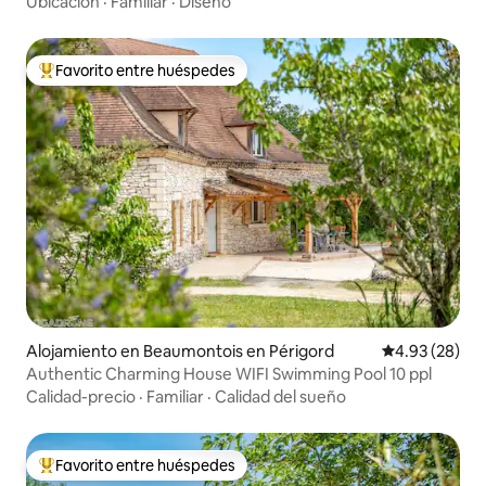
Ubicación
·
Familiar
·
Diseño
Favorito entre huéspedes
Favorito entre huéspedes preferido
Alojamiento en Beaumontois en Périgord
Calificación p
4.93 (28)
Authentic Charming House WIFI Swimming Pool 10 ppl
Calidad-precio
·
Familiar
·
Calidad del sueño
Favorito entre huéspedes
Favorito entre huéspedes preferido