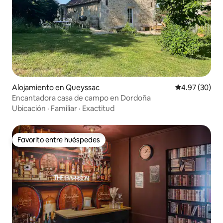
Alojamiento en Queyssac
Calificación p
4.97 (30)
Encantadora casa de campo en Dordoña
Ubicación
·
Familiar
·
Exactitud
Favorito entre huéspedes
Favorito entre huéspedes