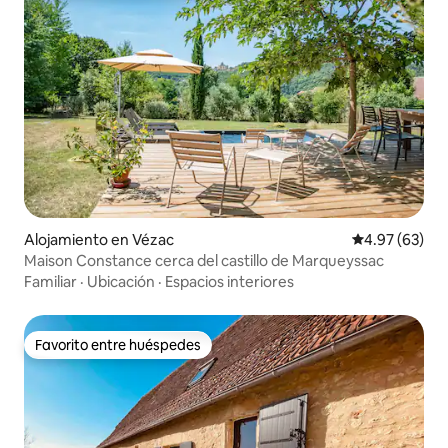
Alojamiento en Vézac
Calificación p
4.97 (63)
Maison Constance cerca del castillo de Marqueyssac
Familiar
·
Ubicación
·
Espacios interiores
Favorito entre huéspedes
Favorito entre huéspedes