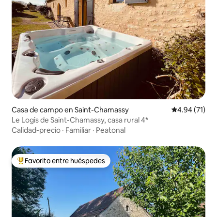
Casa de campo en Saint-Chamassy
Calificación 
4.94 (71)
Le Logis de Saint-Chamassy, casa rural 4*
Calidad-precio
·
Familiar
·
Peatonal
Favorito entre huéspedes
Favorito entre huéspedes preferido