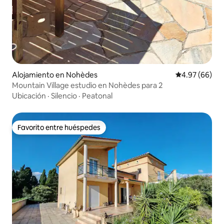
Alojamiento en Nohèdes
Calificación p
4.97 (66)
Mountain Village estudio en Nohèdes para 2
Ubicación
·
Silencio
·
Peatonal
Favorito entre huéspedes
Favorito entre huéspedes