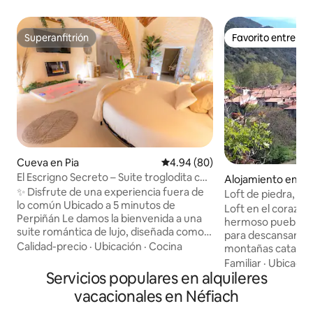
Superanfitrión
Favorito entre h
Superanfitrión
Favorito entre h
Cueva en Pia
Calificación promedio: 4.94 de 
4.94 (80)
El Escrigno Secreto – Suite troglodita con
Alojamiento en Ri
spa
✨ Disfrute de una experiencia fuera de
Loft de piedra, vis
lo común Ubicado a 5 minutos de
montaña
Loft en el corazón del
Perpiñán Le damos la bienvenida a una
hermoso pueblo, mi 
suite romántica de lujo, diseñada como
para descansar y d
un verdadero espacio de excepción en
Calidad-precio
·
Ubicación
·
Cocina
montañas catalan
una antigua bodega abovedada del siglo
terraza orientada a
Familiar
·
Ubicació
XIX. Dedicada a las parejas que buscan
Servicios populares en alquileres
montañas y sin vecinos. - 130 m2
intimidad, comodidad y sensaciones
principal con 1 ca
vacacionales en Néfiach
únicas. Una experiencia inmersiva, ideal
dormitorio con 1 
para una escapada romántica, un