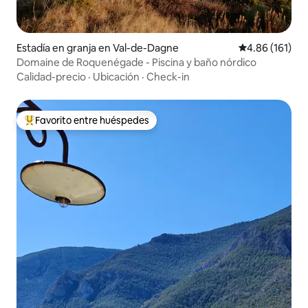
Estadía en granja en Val-de-Dagne
Calificación p
4.86 (161)
Domaine de Roquenégade - Piscina y baño nórdico
Calidad-precio
·
Ubicación
·
Check-in
Favorito entre huéspedes
Favorito entre huéspedes preferido