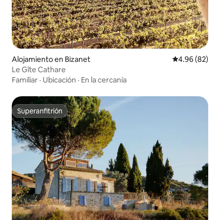
Alojamiento en Bizanet
Calificación p
4.96 (82)
Le Gîte Cathare
Familiar
·
Ubicación
·
En la cercanía
Superanfitrión
Superanfitrión