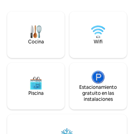
una cama individua
cumpleaños o una sorpresa. Diseñada
dormitorio con un
para una clientela adulta, exigente y
baños. - una cocina totalmente equipada
discreta, esta suite combina prestigio,
- un patio privado 
intimidad y libertad.
TV y wifi - Estufa 
Cocina
Wifi
Estacionamiento
Piscina
gratuito en las
instalaciones