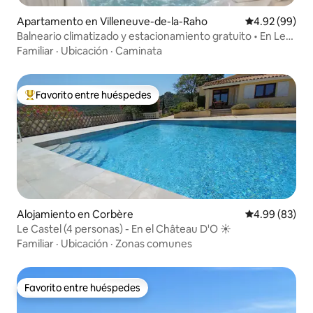
Apartamento en Villeneuve-de-la-Raho
Calificación p
4.92 (99)
Balneario climatizado y estacionamiento gratuito • En Le
Petit Raho
Familiar
·
Ubicación
·
Caminata
Favorito entre huéspedes
Favorito entre huéspedes preferido
Alojamiento en Corbère
Calificación p
4.99 (83)
Le Castel (4 personas) - En el Château D'O ☀️
Familiar
·
Ubicación
·
Zonas comunes
Favorito entre huéspedes
Favorito entre huéspedes