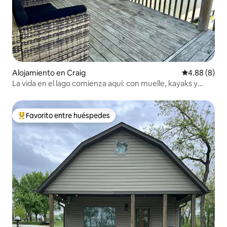
Alojamiento en Craig
Calificación 
4.88 (8)
La vida en el lago comienza aquí: con muelle, kayaks y
relajación
Favorito entre huéspedes
Favorito entre huéspedes preferido