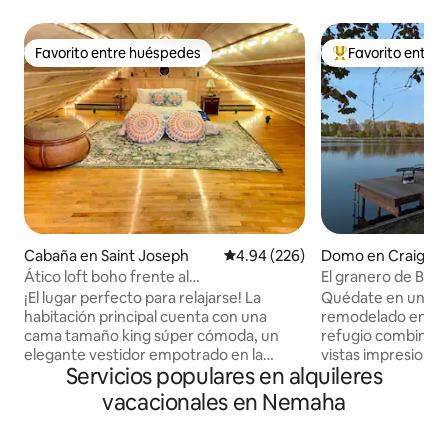
Favorito entre huéspedes
Favorito entre
Favorito entre huéspedes
Favorito entre hu
Cabaña en Saint Joseph
Calificación promedio: 4.94 de 5
4.94 (226)
Domo en Craig
Ático loft boho frente al
El granero de Big 
río•Jacuzzi•Balcón
¡El lugar perfecto para relajarse! La
Quédate en un her
habitación principal cuenta con una
remodelado en un l
cama tamaño king súper cómoda, un
refugio combina u
elegante vestidor empotrado en la
vistas impresionant
Servicios populares en alquileres
pared, una acogedora chimenea y un
libre sin fin. A s
balcón frente al río. El loft es ideal para
o Kansas City, el s
vacacionales en Nemaha
los amantes del estilo bohemio, cama
parejas, familias 
tamaño queen con amplio espacio para
Disfruta de amane