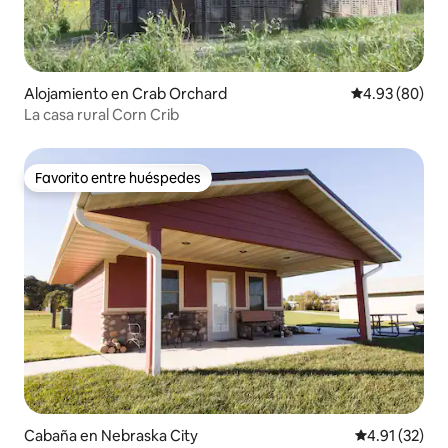
Alojamiento en Crab Orchard
Calificación p
4.93 (80)
La casa rural Corn Crib
Favorito entre huéspedes
Favorito entre huéspedes
Cabaña en Nebraska City
Calificación 
4.91 (32)