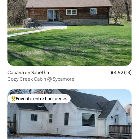
Cabaña en Sabetha
Calificación 
4.92 (13)
Cozy Creek Cabin @ Sycamore
Favorito entre huéspedes
Favorito entre huéspedes preferido