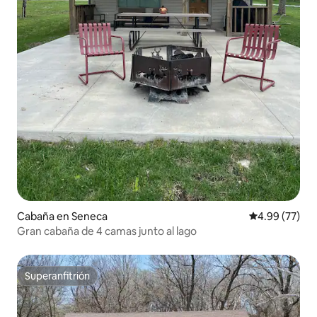
Cabaña en Seneca
Calificación p
4.99 (77)
Gran cabaña de 4 camas junto al lago
Superanfitrión
Superanfitrión