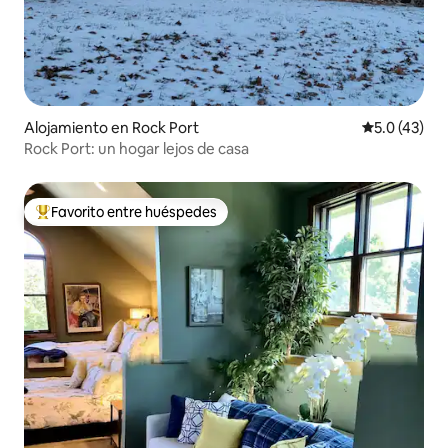
Alojamiento en Rock Port
Calificación
5.0 (43)
Rock Port: un hogar lejos de casa
Favorito entre huéspedes
Favorito entre huéspedes preferido