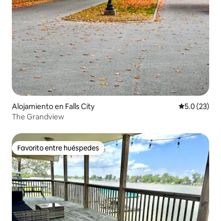
Alojamiento en Falls City
Calificación
5.0 (23)
The Grandview
Favorito entre huéspedes
Favorito entre huéspedes