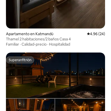
Apartamento en Katmandú
Calificación p
4.96 (24)
Thamel 2 habitaciones/2 baños Casa 4
Familiar
·
Calidad-precio
·
Hospitalidad
Superanfitrión
Superanfitrión