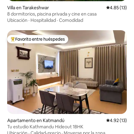
Villa en Tarakeshwar
Calificación 
4.85 (13)
8 dormitorios, piscina privada y cine en casa
Ubicación
·
Hospitalidad
·
Comodidad
Favorito entre huéspedes
Favorito entre huéspedes preferido
Apartamento en Katmandú
Calificación 
4.92 (13)
Tu estudio Kathmandu Hideout 1BHK
Ubicación
·
Calidad-precio
·
Moverse por la zona