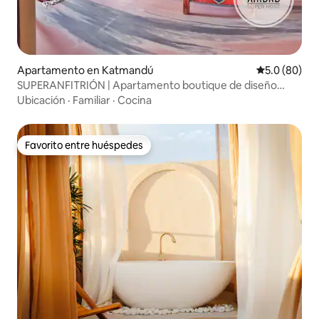
Apartamento en Katmandú
Calificación
5.0 (80)
SUPERANFITRIÓN | Apartamento boutique de diseño
tibetano de 3 dormitorios con baño
Ubicación
·
Familiar
·
Cocina
Favorito entre huéspedes
Favorito entre huéspedes