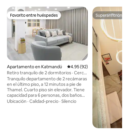
Favorito entre huéspedes
Superanfitrión
Favorito entre huéspedes
Superanfitrión
Apartamento en Katmandú
Calificación promedio: 4.95 de 
4.95 (92)
Retiro tranquilo de 2 dormitorios · Cerca
del aeropuerto · Proyector
Tranquilo departamento de 2 recámaras
en el último piso, a 12 minutos a pie de
Thamel. Cuarto piso sin elevador. Tiene
capacidad para 6 personas, dos baños
completos, aire acondicionado en toda la
Ubicación
·
Calidad-precio
·
Silencio
casa, balcón privado, cocina completa,
espacio de trabajo dedicado, TV 4K en la
sala y cine con proyector de pared en el
dormitorio principal. Estacionamiento
gratuito para vehículos de 2 ruedas. Ideal