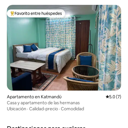
Favorito entre huéspedes
Favorito entre huéspedes preferido
Apartamento en Katmandú
Calificació
5.0 (7)
Casa y apartamento de las hermanas
Ubicación
·
Calidad-precio
·
Comodidad