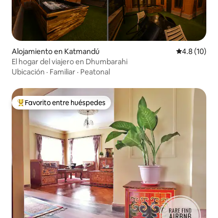
Alojamiento en Katmandú
Calificación
4.8 (10)
El hogar del viajero en Dhumbarahi
Ubicación
·
Familiar
·
Peatonal
Favorito entre huéspedes
Favorito entre huéspedes preferido