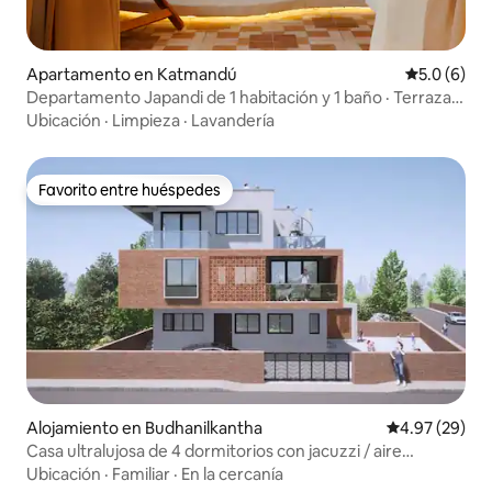
Apartamento en Katmandú
Calificació
5.0 (6)
Departamento Japandi de 1 habitación y 1 baño · Terraza,
bañera profunda y ducha con vista al cielo
Ubicación
·
Limpieza
·
Lavandería
Favorito entre huéspedes
Favorito entre huéspedes
Alojamiento en Budhanilkantha
Calificación p
4.97 (29)
Casa ultralujosa de 4 dormitorios con jacuzzi / aire
acondicionado
Ubicación
·
Familiar
·
En la cercanía