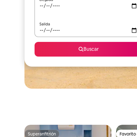
Salida
Buscar
Superanfitrión
Favorito
Superanfitrión
Favorito