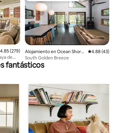
alificación promedio: 4.85 de 5, 279 reseñas
4.85 (279)
Alojamiento en Ocean Shore
Calificación promedio:
4.88 (43)
s
laya de
South Golden Breeze
s fantásticos