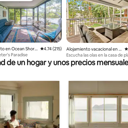
nto en Ocean Shore
Calificación promedio: 4.74 de 5, 215 reseñas
4.74 (215)
 4.8 de 5, 810 reseñas
Alojamiento vacacional en N
C
ew Brighton
eter's Paradise
Escucha las olas en la casa de p
 de un hogar y unos precios mensuale
New Brighton