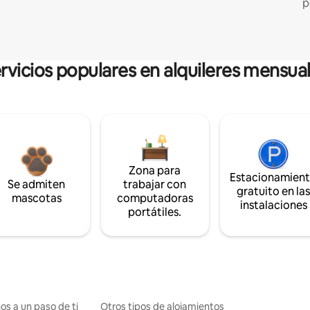
p
rvicios populares en alquileres mensua
Zona para
Estacionamien
Se admiten
trabajar con
gratuito en la
mascotas
computadoras
instalaciones
portátiles.
os a un paso de ti
Otros tipos de alojamientos