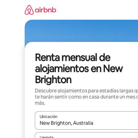
Omite
el
contenido
Renta mensual de
alojamientos en New
Brighton
Descubre alojamientos para estadías largas 
te harán sentir como en casa durante un mes 
más.
Ubicación
Cuando los resultados estén disponibles, navega co
Llegada