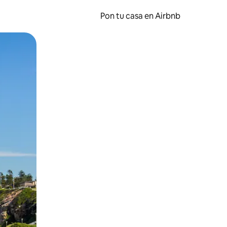
Pon tu casa en Airbnb
o o desliza el dedo.