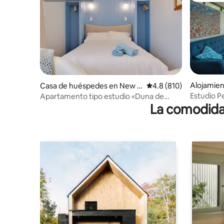
Alojamie
Casa de huéspedes en New B
Calificación promedio:
4.8 (810)
s
righton
Estudio P
Apartamento tipo estudio «Duna de
La comodidad
arena»