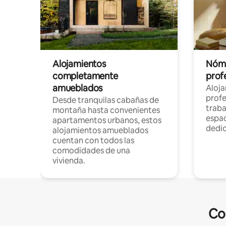
Alojamientos
Nóma
completamente
profe
amueblados
Aloj
profe
Desde tranquilas cabañas de
traba
montaña hasta convenientes
espac
apartamentos urbanos, estos
dedi
alojamientos amueblados
cuentan con todos las
comodidades de una
vivienda.
Co