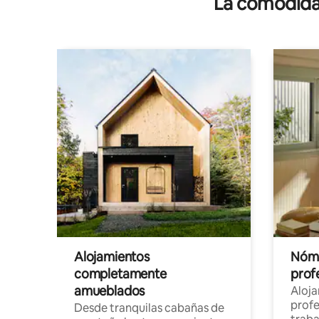
La comodidad
Alojamientos
Nóma
completamente
profe
amueblados
Aloj
profe
Desde tranquilas cabañas de