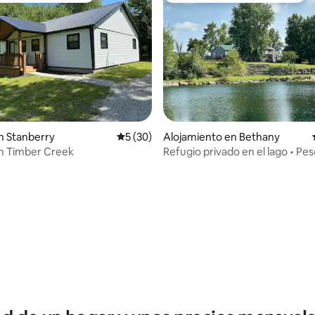
n Stanberry
Calificación promedio: 5 de 5, 30 reseñas
5 (30)
Alojamiento en Bethany
n Timber Creek
Refugio privado en el lago • Pes
apacibles
 4.95 de 5, 19 reseñas