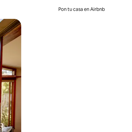
Pon tu casa en Airbnb
o o desliza el dedo.