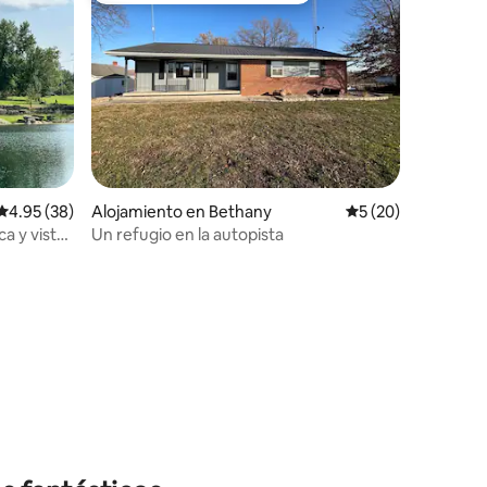
Calificación promedio: 4.95 de 5, 38 reseñas
4.95 (38)
Alojamiento en Bethany
Calificación promed
5 (20)
ca y vistas
Un refugio en la autopista