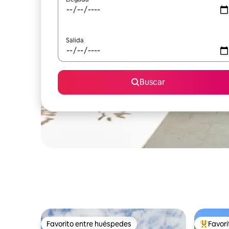
Salida
Buscar
Favorito entre huéspedes
Favor
Favorito entre huéspedes
Favorito