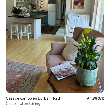
Casa de campo en Durban North
Calificación 
4.98 (81)
Casa rural en Stirling