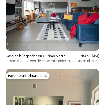
Casa de huéspedes en Durban North
Calificación p
4.92 (351)
Inmaculado balcón de concepto abierto con vistas al mar
Favorito entre huéspedes
Favorito entre huéspedes