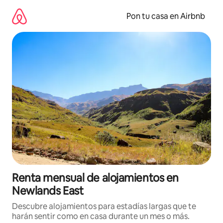
Omite
el
Pon tu casa en Airbnb
contenido
Renta mensual de alojamientos en
Newlands East
Descubre alojamientos para estadías largas que te
harán sentir como en casa durante un mes o más.