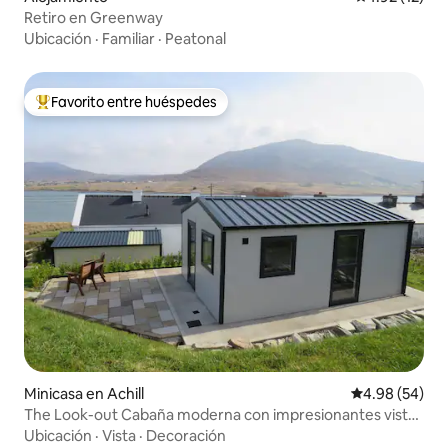
Retiro en Greenway
Ubicación
·
Familiar
·
Peatonal
Favorito entre huéspedes
Favorito entre huéspedes preferido
Minicasa en Achill
Calificación p
4.98 (54)
The Look-out Cabaña moderna con impresionantes vistas
al mar
Ubicación
·
Vista
·
Decoración