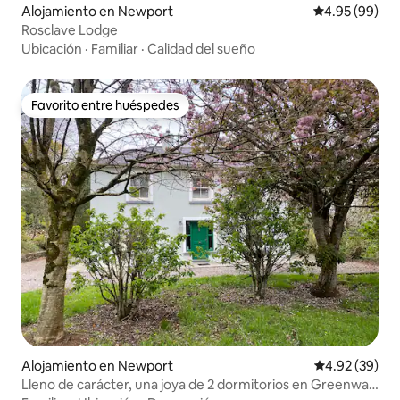
Alojamiento en Newport
Calificación p
4.95 (99)
Rosclave Lodge
Ubicación
·
Familiar
·
Calidad del sueño
Favorito entre huéspedes
Favorito entre huéspedes
Alojamiento en Newport
Calificación p
4.92 (39)
Lleno de carácter, una joya de 2 dormitorios en Greenway,