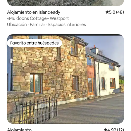
Alojamiento en Islandeady
Calificación
5.0 (48)
«Muldoons Cottage» Westport
Ubicación
·
Familiar
·
Espacios interiores
Favorito entre huéspedes
Favorito entre huéspedes
Alojamiento
Calificación 
4.92 (12)