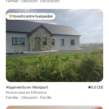
también se admiten perros
Familiar
·
Ubicación
·
Decoración
Favorito entre huéspedes
Favorito entre huéspedes preferido
Alojamiento en Westport
Calificación
5.0 (33)
Nueva casa en Kilmeena
Familiar
·
Ubicación
·
Parrilla