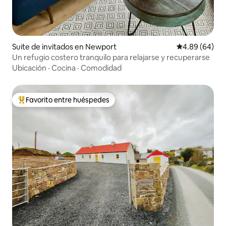
Suite de invitados en Newport
Calificación p
4.89 (64)
Un refugio costero tranquilo para relajarse y recuperarse
Ubicación
·
Cocina
·
Comodidad
Favorito entre huéspedes
Favorito entre huéspedes preferido