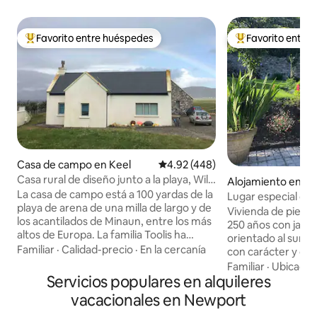
Favorito entre huéspedes
Favorito entre
Favorito entre huéspedes preferido
Favorito entre hu
Casa de campo en Keel
Calificación promedio: 4.92 de 5
4.92 (448)
Casa rural de diseño junto a la playa, Wild
Alojamiento en N
Atlantic Way
La casa de campo está a 100 yardas de la
Lugar especial cerc
playa de arena de una milla de largo y de
seguro apto para 
Vivienda de piedra
los acantilados de Minaun, entre los más
250 años con jardí
altos de Europa. La familia Toolis ha
orientado al sur.
vivido aquí durante más de 400 años. El
Familiar
·
Calidad-precio
·
En la cercanía
con carácter y co
pueblo de piedra desierto de Dookinella
Somos ❤️ perros d
Familiar
·
Ubicació
todavía se encuentra en el campo de al
Servicios populares en alquileres
tamaños🐾. La casa
lado. El pueblo de Keel está a 5 minutos
parte trasera de m
vacacionales en Newport
en coche y cuenta con restaurantes, un
entrada y jardín p
carnicero local que vende cordero de