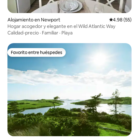
Alojamiento en Newport
Calificación p
4.98 (55)
Hogar acogedor y elegante en el Wild Atlantic Way
Calidad-precio
·
Familiar
·
Playa
Favorito entre huéspedes
Favorito entre huéspedes