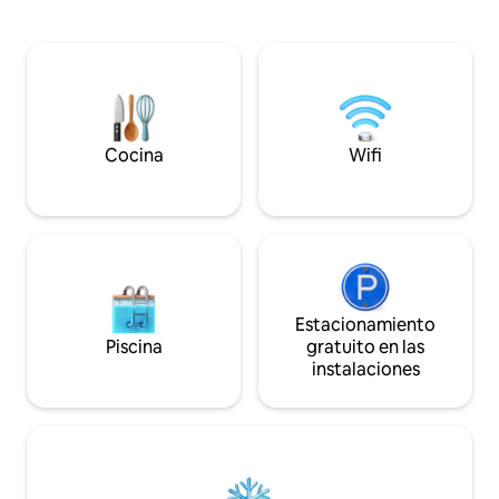
de Newport Quay.
Achill y pescadores que venden desde el
encuentra la fam
barco. Escuela de surf para todas las
Westport y Achill. E
edades. Fabulosos paseos comienzan
está a 5 minutos a 
justo en la puerta, desde caminatas
hasta tiendas, pu
fáciles hasta de montaña. Ideal para
pasear con perros
parejas y familias. Buen wifi. Accesible en
tamaño king), bañ
silla de ruedas.
estar/kit/comedor
Cocina
Wifi
Estacionamiento
Piscina
gratuito en las
instalaciones