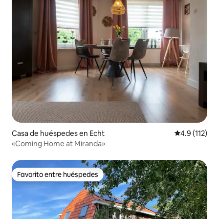
Casa de huéspedes en Echt
Calificación 
4.9 (112)
«Coming Home at Miranda»
Favorito entre huéspedes
Favorito entre huéspedes