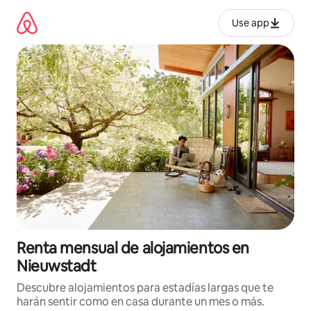
Omite
el
Use app
contenido
Renta mensual de alojamientos en
Nieuwstadt
Descubre alojamientos para estadías largas que te
harán sentir como en casa durante un mes o más.