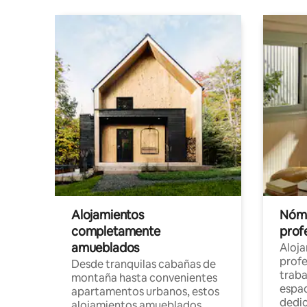
Alojamientos
Nóma
completamente
profe
amueblados
Aloj
profe
Desde tranquilas cabañas de
traba
montaña hasta convenientes
espac
apartamentos urbanos, estos
dedi
alojamientos amueblados