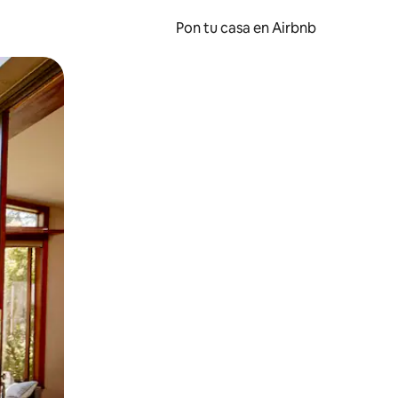
Pon tu casa en Airbnb
o o desliza el dedo.