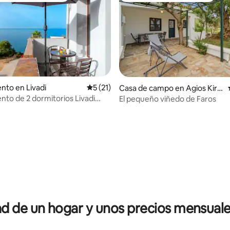
to en Livadi
Calificación promedio: 5 de 5, 21 reseñas
5 (21)
Casa de campo en Agios Kiry
kos
to de 2 dormitorios Livadi
El pequeño viñedo de Faros
 4.91 de 5, 80 reseñas
 de un hogar y unos precios mensuale