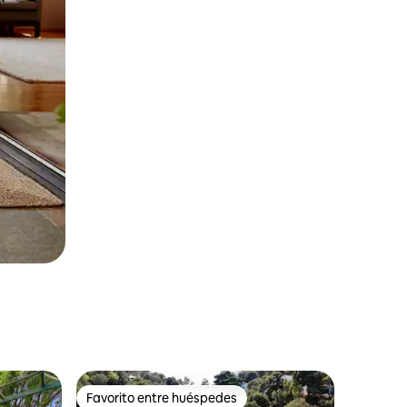
Favorito entre huéspedes
Favorito entre huéspedes