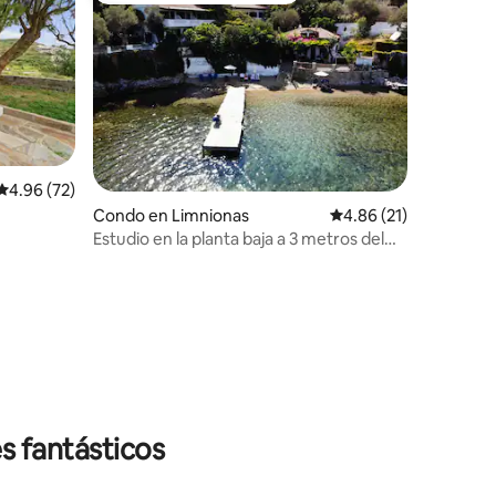
Calificación promedio: 4.96 de 5, 72 reseñas
4.96 (72)
Condo en Limnionas
Calificación promedio:
4.86 (21)
Estudio en la planta baja a 3 metros del
mar
s fantásticos