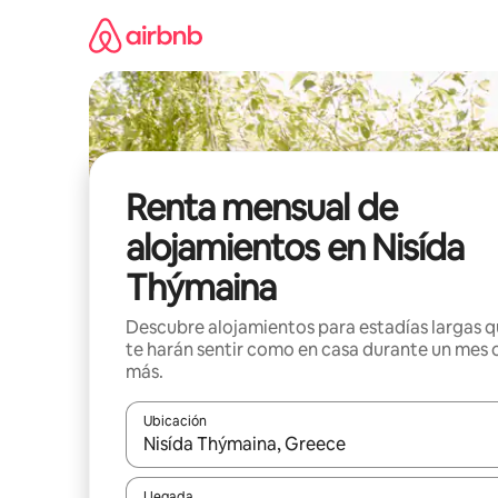
Omite
el
contenido
Renta mensual de
alojamientos en Nisída
Thýmaina
Descubre alojamientos para estadías largas 
te harán sentir como en casa durante un mes 
más.
Ubicación
Cuando los resultados estén disponibles, navega co
Llegada