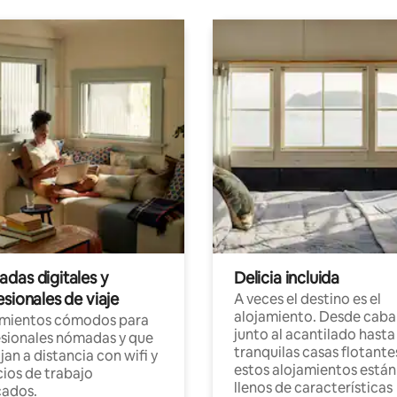
das digitales y
Delicia incluida
sionales de viaje
A veces el destino es el
alojamiento. Desde caba
amientos cómodos para
junto al acantilado hasta
sionales nómadas y que
tranquilas casas flotante
jan a distancia con wifi y
estos alojamientos están
ios de trabajo
llenos de características
cados.