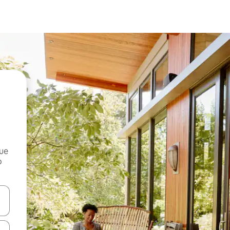
que
o
n las teclas de flecha hacia arriba y hacia abajo o explora con el tact