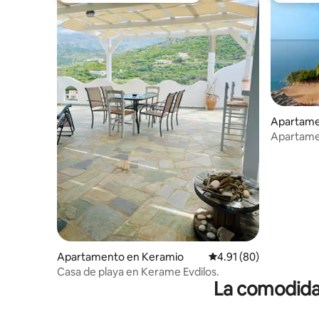
Apartamen
Apartamen
Paradise
Apartamento en Keramio
Calificación promedio:
4.91 (80)
Casa de playa en Kerame Evdilos.
La comodidad