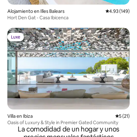
Alojamiento en Illes Balears
Calificación pr
4.93 (149)
Hort Den Gat - Casa Ibicenca
Luxe
Luxe
Villa en Ibiza
Calificaci
5 (21)
Oasis of Luxury & Style in Premier Gated Community
La comodidad de un hogar y unos