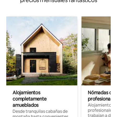
precios mensuales fantásticos
Alojamientos
Nómadas digit
completamente
profesionales 
amueblados
Alojamientos 
profesionales 
Desde tranquilas cabañas de
trabajan a dist
montaña hasta convenientes