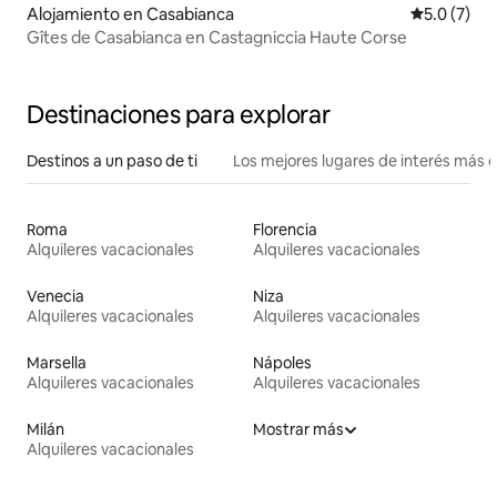
Alojamiento en Casabianca
Calificació
5.0 (7)
Gîtes de Casabianca en Castagniccia Haute Corse
Destinaciones para explorar
Destinos a un paso de ti
Los mejores lugares de interés más 
Roma
Florencia
Alquileres vacacionales
Alquileres vacacionales
Venecia
Niza
Alquileres vacacionales
Alquileres vacacionales
Marsella
Nápoles
Alquileres vacacionales
Alquileres vacacionales
Milán
Mostrar más
Alquileres vacacionales