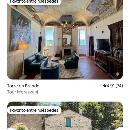
Favorito entre huéspedes
Favorito entre huéspedes
Torre en Brando
Calificación 
4.91 (74)
Tour Morazzani
Favorito entre huéspedes
Favorito entre huéspedes