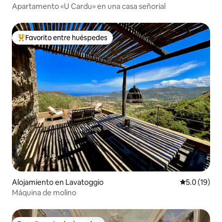
Apartamento «U Cardu» en una casa señorial
Favorito entre huéspedes
Favorito entre huéspedes preferido
Alojamiento en Lavatoggio
Calificación
5.0 (19)
Máquina de molino