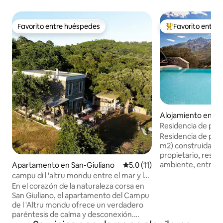
Favorito entre huéspedes
Favorito entre
Favorito entre huéspedes
Favorito entre hu
Alojamiento en Mo
Residencia de piedr
montaña y la pisci
Residencia de pie
m2) construida ín
propietario, resp
ambiente, entre el
Apartamento en San-Giuliano
Calificación promedio: 5.0 de 
5.0 (11)
alberca (clasificaci
campu di l 'altru mondu entre el mar y la
minutos de las fa
montaña
En el corazón de la naturaleza corsa en
Asco, río, cascada
San Giuliano, el apartamento del Campu
playas más bonitas
de l 'Altru mondu ofrece un verdadero
y Lozari. En un lug
paréntesis de calma y desconexión.
absoluta tranquili