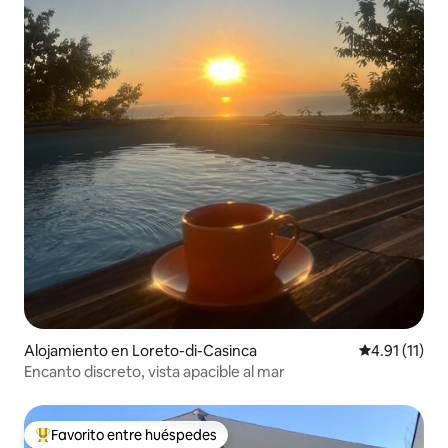
Alojamiento en Loreto-di-Casinca
Calificación 
4.91 (11)
Encanto discreto, vista apacible al mar
Favorito entre huéspedes
Favorito entre huéspedes preferido