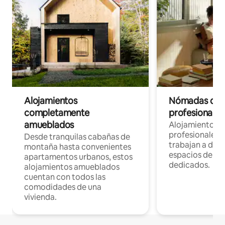
Alojamientos
Nómadas digit
completamente
profesionales 
amueblados
Alojamientos 
profesionales 
Desde tranquilas cabañas de
trabajan a dist
montaña hasta convenientes
espacios de tr
apartamentos urbanos, estos
dedicados.
alojamientos amueblados
cuentan con todos las
comodidades de una
vivienda.