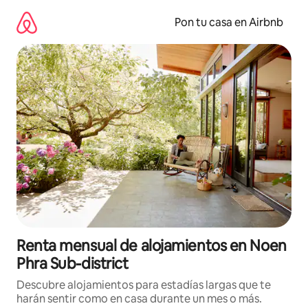
Omite
el
Pon tu casa en Airbnb
contenido
Renta mensual de alojamientos en Noen
Phra Sub-district
Descubre alojamientos para estadías largas que te
harán sentir como en casa durante un mes o más.