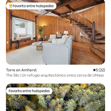
Favorito entre huéspedes
Favorito entre huéspedes preferido
Torre en Amherst
Calificaci
5 (22)
The Silo | Un refugio arquitectónico único cerca de UMass
Favorito entre huéspedes
Favorito entre huéspedes