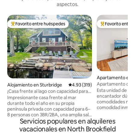
aspectos.
Favorito entre huéspedes
Favorito entre
Favorito entre huéspedes preferido
Favorito entre hu
Apartamento en 
Apartamento cént
Alojamiento en Sturbridge
Calificación promedio: 4.93 de 5
4.93 (319)
Esta unidad de pri
¡Casa frente al lago con capacidad para
encantador dúplex
6-8 personas en una península privada!
Impresionante casa frente al mar
comodidades mod
durante todo el año en su propia
comodidad inmejor
península privada con capacidad para 6–
menos de media mi
8 personas con 3BR/2BA, una amplia sala
Estatal de Worcest
Servicios populares en alquileres
de estar con controles deslizantes a una
comestibles, y a po
terraza envolvente y un porche
vacacionales en North Brookfield
restaurantes y tie
climatizado que ofrece vistas