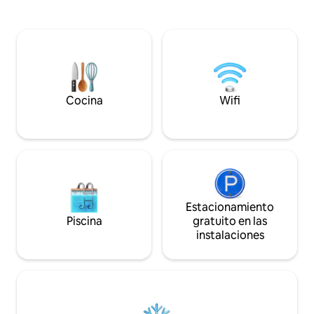
cualquier estilo de
panorámicas al lago. Casi todas las
actualizado cuenta
ventanas dan al agua. En el exterior,
ultrarrápido, dos 
disfruta de un muelle privado, un nuevo
estacionamiento fu
patio de piedra y chimenea, una
un coche y mucho
pequeña zona de playa, kayaks, canoa y
la calle. Ideal tan
bote de remos. Perfecto para familias,
para relajarse, es
parejas o una escapada de amigos. Ver
equipada para una
videos de revisión en YouTube
Cocina
Wifi
@CedarLakeCottage Verano: 4 noches
como mínimo | Vacaciones: 3 noches
como mínimo
Estacionamiento
Piscina
gratuito en las
instalaciones