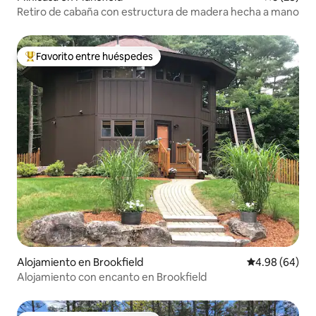
Retiro de cabaña con estructura de madera hecha a mano
Favorito entre huéspedes
Favorito entre huéspedes preferido
Alojamiento en Brookfield
Calificación p
4.98 (64)
Alojamiento con encanto en Brookfield