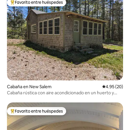
Favorito entre huéspedes
Favorito entre huéspedes preferido
Cabaña en New Salem
Calificación p
4.95 (20)
Cabaña rústica con aire acondicionado en un huerto y
sidrería históricos
Favorito entre huéspedes
Favorito entre huéspedes preferido