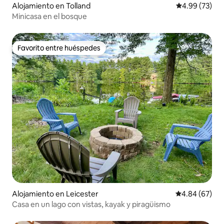
Alojamiento en Tolland
Calificación p
4.99 (73)
Minicasa en el bosque
Favorito entre huéspedes
Favorito entre huéspedes
Alojamiento en Leicester
Calificación p
4.84 (67)
Casa en un lago con vistas, kayak y piragüismo