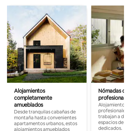
Alojamientos
Nómadas digit
completamente
profesionales 
amueblados
Alojamientos 
profesionales 
Desde tranquilas cabañas de
trabajan a dist
montaña hasta convenientes
espacios de tr
apartamentos urbanos, estos
dedicados.
alojamientos amueblados