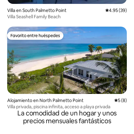
Villa en South Palmetto Point
Calificación p
4.95 (39)
Villa Seashell Family Beach
Favorito entre huéspedes
Favorito entre huéspedes
Alojamiento en North Palmetto Point
Calificac
5 (8)
Villa privada, piscina infinita, acceso a playa privada
La comodidad de un hogar y unos
precios mensuales fantásticos