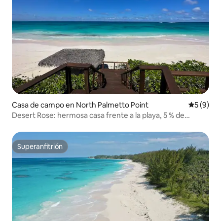
Casa de campo en North Palmetto Point
Calificac
5 (9)
Desert Rose: hermosa casa frente a la playa, 5 % de
descuento
Superanfitrión
Superanfitrión