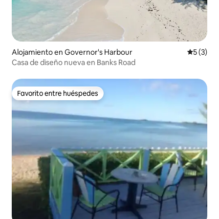
Alojamiento en Governor's Harbour
Calificac
5 (3)
Casa de diseño nueva en Banks Road
Favorito entre huéspedes
Favorito entre huéspedes