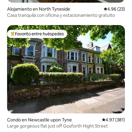
Alojamiento en North Tyneside
Calificación p
4.96 (23)
Casa tranquila con oficina y estacionamiento gratuito
Favorito entre huéspedes
Favorito entre huéspedes preferido
Condo en Newcastle upon Tyne
Calificación p
4.97 (381)
Large gorgeous flat just off Gosforth Hight Street