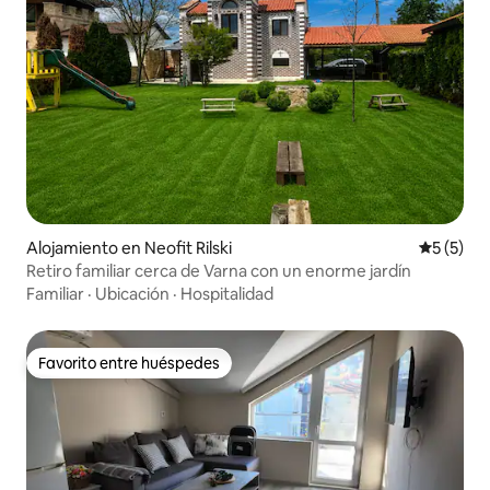
Alojamiento en Neofit Rilski
Calificac
5 (5)
Retiro familiar cerca de Varna con un enorme jardín
Familiar
·
Ubicación
·
Hospitalidad
Favorito entre huéspedes
Favorito entre huéspedes