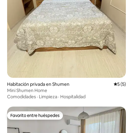
Habitación privada en Shumen
Calificac
5 (5)
Mini Shumen Home
Comodidades
·
Limpieza
·
Hospitalidad
Favorito entre huéspedes
Favorito entre huéspedes