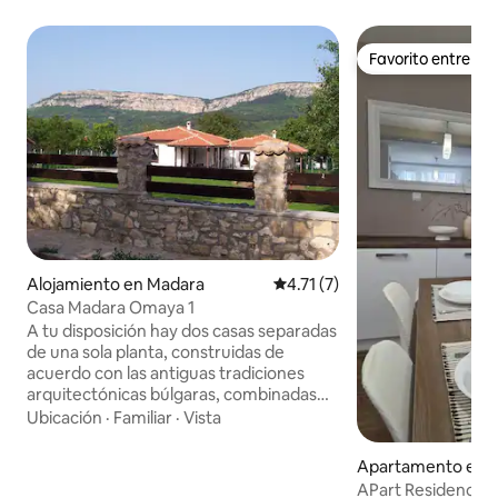
Favorito entre h
Favorito entre h
Alojamiento en Madara
Calificación promedio: 4.71 de
4.71 (7)
Casa Madara Omaya 1
A tu disposición hay dos casas separadas
de una sola planta, construidas de
acuerdo con las antiguas tradiciones
arquitectónicas búlgaras, combinadas
con una comodidad moderna. Las casas
Ubicación
·
Familiar
·
Vista
de una sola planta tienen 60 metros
cuadrados y tienen amplias terrazas de
Apartamento en 
17 metros cuadrados. Cada casa tiene
APart Residence S