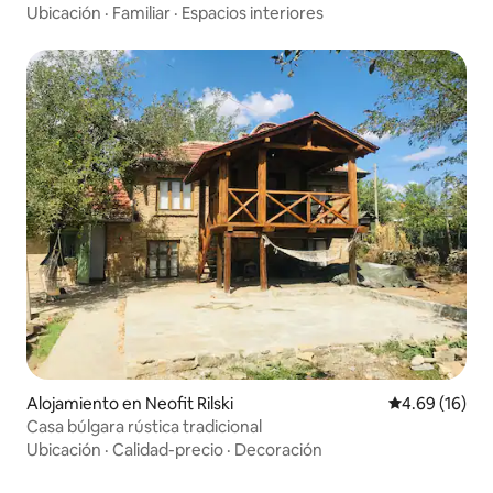
Ubicación
·
Familiar
·
Espacios interiores
Alojamiento en Neofit Rilski
Calificación 
4.69 (16)
Casa búlgara rústica tradicional
Ubicación
·
Calidad-precio
·
Decoración