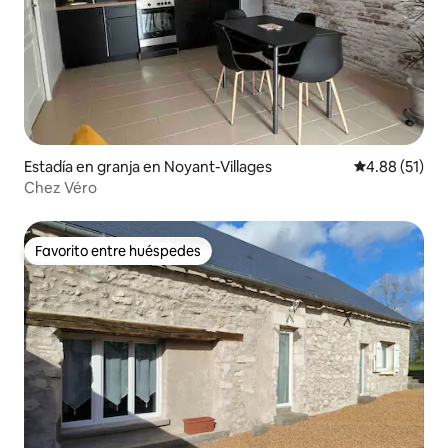
Estadía en granja en Noyant-Villages
Calificación 
4.88 (51)
Chez Véro
Favorito entre huéspedes
Favorito entre huéspedes