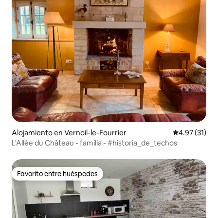
Alojamiento en Vernoil-le-Fourrier
Calificación 
4.97 (31)
L'Allée du Château - familia - #historia_de_techos
Favorito entre huéspedes
Favorito entre huéspedes