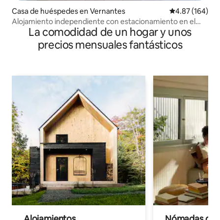
Casa de huéspedes en Vernantes
Calificación pr
4.87 (164)
Alojamiento independiente con estacionamiento en el
La comodidad de un hogar y unos
campo.
precios mensuales fantásticos
Alojamientos
Nómadas digit