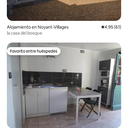
Alojamiento en Noyant-Villages
Calificación 
4.95 (61)
la casa del bosque
Favorito entre huéspedes
Favorito entre huéspedes