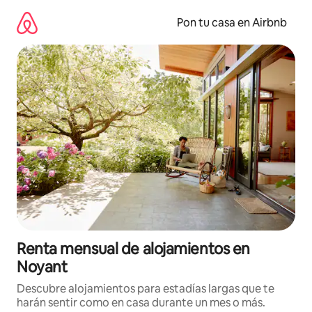
Omite
el
Pon tu casa en Airbnb
contenido
Renta mensual de alojamientos en
Noyant
Descubre alojamientos para estadías largas que te
harán sentir como en casa durante un mes o más.