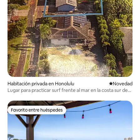
Habitación privada en Honolulu
Lugar para ho
Novedad
Lugar para practicar surf frente al mar en la costa sur de
O'ahu
Favorito entre huéspedes
Favorito entre huéspedes