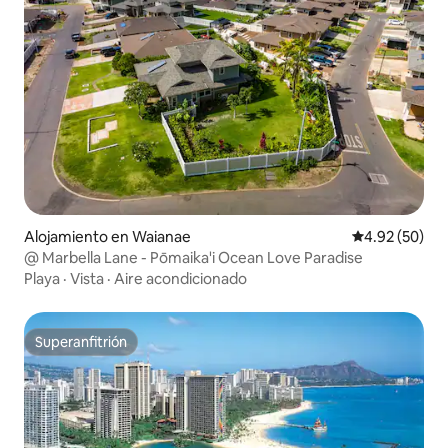
Alojamiento en Waianae
Calificación p
4.92 (50)
@ Marbella Lane - Pōmaika'i Ocean Love Paradise
Playa
·
Vista
·
Aire acondicionado
Superanfitrión
Superanfitrión