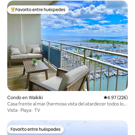
Favorito entre huéspedes
Favorito entre huéspedes preferido
Condo en Waikiki
Calificación pr
4.97 (226)
Casa frente al mar (hermosa vista del atardecer todos los
días)
Vista
·
Playa
·
TV
Favorito entre huéspedes
Favorito entre huéspedes