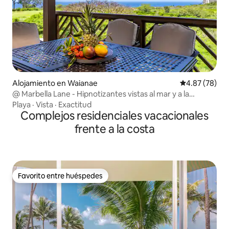
Alojamiento en Waianae
Calificación p
4.87 (78)
@ Marbella Lane - Hipnotizantes vistas al mar y a la
montaña
Playa
·
Vista
·
Exactitud
Complejos residenciales vacacionales
frente a la costa
Favorito entre huéspedes
Favorito entre huéspedes