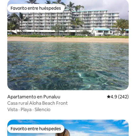
Favorito entre huéspedes
Favorito entre huéspedes
Apartamento en Punaluu
Calificación p
4.9 (242)
Casa rural Aloha Beach Front
Vista
·
Playa
·
Silencio
Favorito entre huéspedes
Favorito entre huéspedes