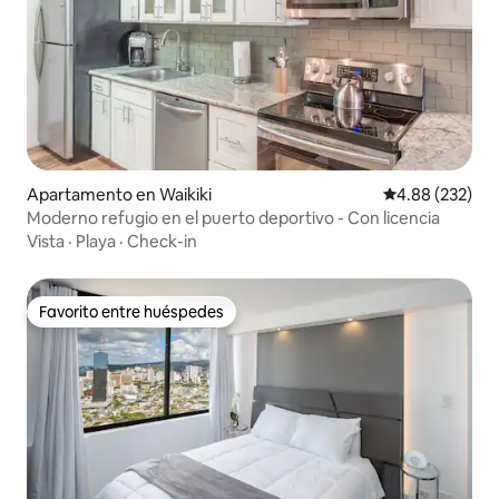
Apartamento en Waikiki
Calificación pr
4.88 (232)
Moderno refugio en el puerto deportivo - Con licencia
Vista
·
Playa
·
Check-in
Favorito entre huéspedes
Favorito entre huéspedes