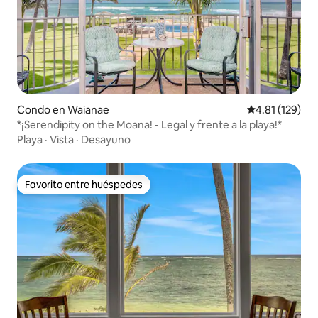
Condo en Waianae
Calificación p
4.81 (129)
*¡Serendipity on the Moana! - Legal y frente a la playa!*
Playa
·
Vista
·
Desayuno
Favorito entre huéspedes
Favorito entre huéspedes