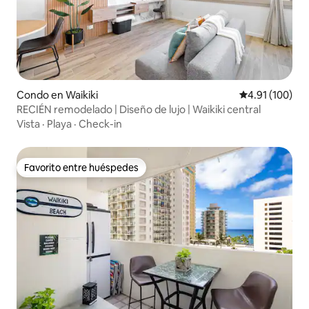
Condo en Waikiki
Calificación p
4.91 (100)
RECIÉN remodelado | Diseño de lujo | Waikiki central
Vista
·
Playa
·
Check-in
Favorito entre huéspedes
Favorito entre huéspedes