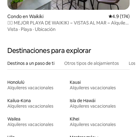
Condo en Waikiki
Calificación 
4.9 (174)
🏄‍♀️ MEJOR PLAYA DE WAIKIKI ~ VISTAS AL MAR ~ Alquiler
legal
Vista
·
Playa
·
Ubicación
Destinaciones para explorar
Destinos a un paso de ti
Otros tipos de alojamientos
Los 
Honolulú
Kauai
Alquileres vacacionales
Alquileres vacacionales
Kailua-Kona
Isla de Hawái
Alquileres vacacionales
Alquileres vacacionales
Wailea
Kihei
Alquileres vacacionales
Alquileres vacacionales