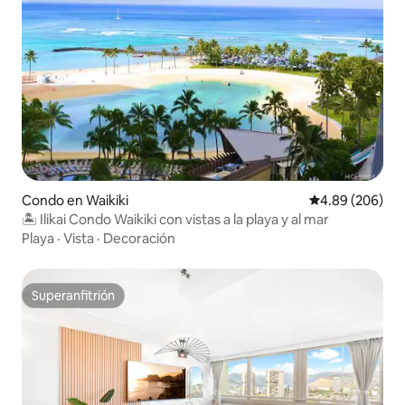
Condo en Waikiki
Calificación pr
4.89 (206)
🏝 Ilikai Condo Waikiki con vistas a la playa y al mar
Playa
·
Vista
·
Decoración
Superanfitrión
Superanfitrión