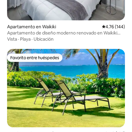
Apartamento en Waikiki
Calificación p
4.76 (144)
Apartamento de diseño moderno renovado en Waikiki
con bonitas vistas
Vista
·
Playa
·
Ubicación
Favorito entre huéspedes
Favorito entre huéspedes