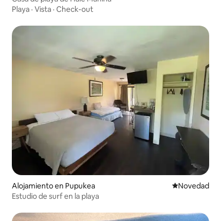
Playa
·
Vista
·
Check-out
Alojamiento en Pupukea
Lugar para ho
Novedad
Estudio de surf en la playa