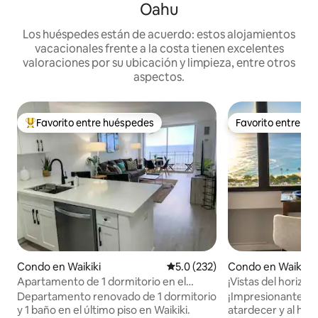
Oahu
Los huéspedes están de acuerdo: estos alojamientos
vacacionales frente a la costa tienen excelentes
valoraciones por su ubicación y limpieza, entre otros
aspectos.
Favorito entre huéspedes
Favorito entre h
Favorito entre huéspedes preferido
Favorito entre h
Condo en Waikiki
Calificación promedio: 5.0 de 5
5.0 (232)
Condo en Waikiki
Apartamento de 1 dormitorio en el
¡Vistas del horizo
último piso de Waikiki con vista al
la cama!/Estacion
Departamento renovado de 1 dormitorio
¡Impresionantes vis
mar/fuegos artificiales
y 1 baño en el último piso en Waikiki.
atardecer y al hor