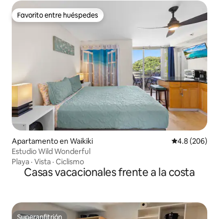
Favorito entre huéspedes
Favorito entre huéspedes
Apartamento en Waikiki
Calificación p
4.8 (206)
Estudio Wild Wonderful
Playa
·
Vista
·
Ciclismo
Casas vacacionales frente a la costa
Superanfitrión