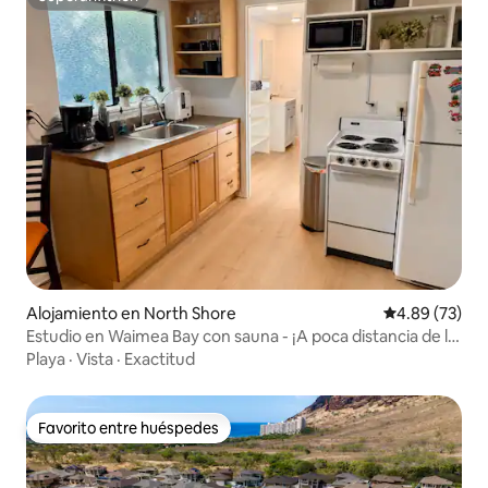
Superanfitrión
Alojamiento en North Shore
Calificación p
4.89 (73)
Estudio en Waimea Bay con sauna - ¡A poca distancia de la
playa!
Playa
·
Vista
·
Exactitud
Favorito entre huéspedes
Favorito entre huéspedes