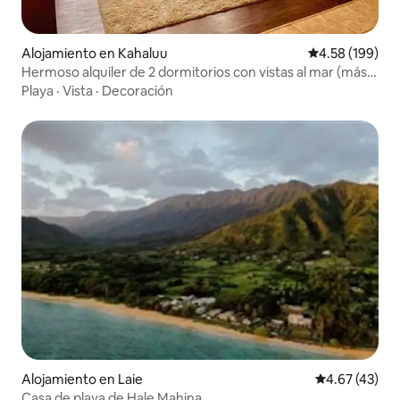
Alojamiento en Kahaluu
Calificación pr
4.58 (199)
Hermoso alquiler de 2 dormitorios con vistas al mar (más
de 30 días)
Playa
·
Vista
·
Decoración
Alojamiento en Laie
Calificación 
4.67 (43)
Casa de playa de Hale Mahina