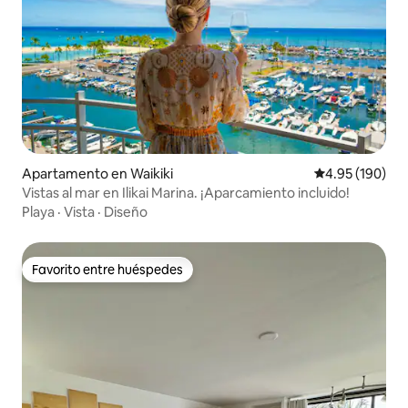
Apartamento en Waikiki
Calificación pr
4.95 (190)
Vistas al mar en Ilikai Marina. ¡Aparcamiento incluido!
Playa
·
Vista
·
Diseño
Favorito entre huéspedes
Favorito entre huéspedes