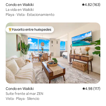
Condo en Waikiki
Calificación p
4.82 (163)
La vida en Waikiki
Playa
·
Vista
·
Estacionamiento
Favorito entre huéspedes
Favorito entre huéspedes preferido
Condo en Waikiki
Calificación p
4.98 (117)
Suite frente al mar ZEN
Vista
·
Playa
·
Silencio