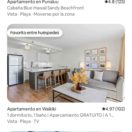
Apartamento en Punaluu
Calificación 
4.8 (123)
Cabaña Blue Hawaii Sandy Beachfront
Vista
·
Playa
·
Moverse por la zona
Favorito entre huéspedes
Favorito entre huéspedes
Apartamento en Waikiki
Calificación p
4.97 (102)
1 dormitorio, 1 baño | Aparcamiento GRATUITO | A 1
manzana de la playa de Kuhio
Vista
·
Playa
·
TV