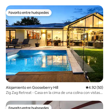
la ciudad
Favorito entre huéspedes
Favorito entre huéspedes
Alojamiento en Gooseberry Hill
Calificación p
4.92 (50)
Zig Zag Retreat - Casa en la cima de una colina con vistas
impresionantes
Favorito entre huéspedes