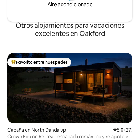
Aire acondicionado
Otros alojamientos para vacaciones
excelentes en Oakford
Favorito entre huéspedes
Favorito entre huéspedes preferido
Cabaña en North Dandalup
Calificación
5.0 (27)
Crown Equine Retreat: escapada romántica y relajante en