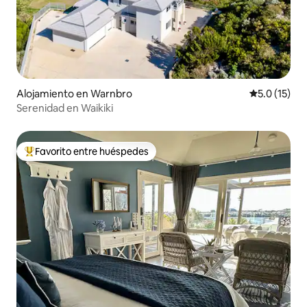
Alojamiento en Warnbro
Calificación
5.0 (15)
Serenidad en Waikiki
Favorito entre huéspedes
Favorito entre huéspedes preferido