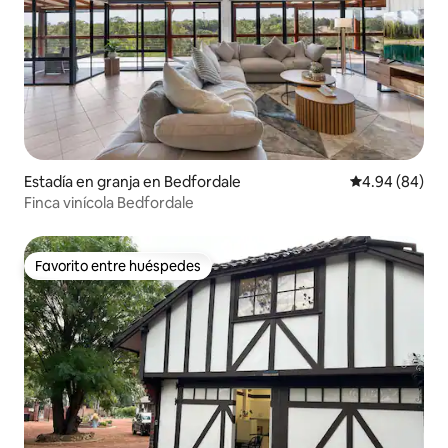
Estadía en granja en Bedfordale
Calificación p
4.94 (84)
Finca vinícola Bedfordale
Favorito entre huéspedes
Favorito entre huéspedes