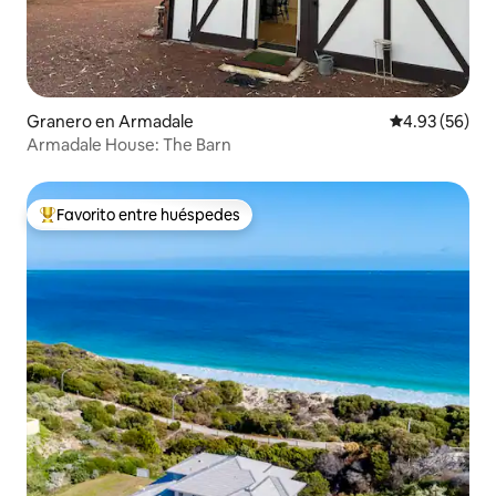
Granero en Armadale
Calificación p
4.93 (56)
Armadale House: The Barn
Favorito entre huéspedes
Favorito entre huéspedes preferido