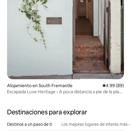
Alojamiento en South Fremantle
Calificación p
4.99 (89)
Escapada Luxe Heritage • A poca distancia a pie de la playa
• Chimenea
Destinaciones para explorar
Destinos a un paso de ti
Los mejores lugares de interés más 