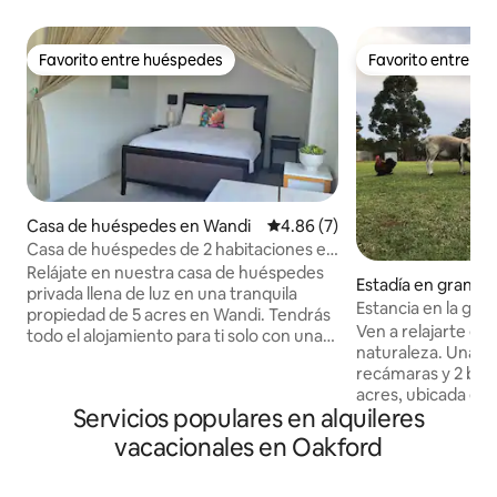
Favorito entre huéspedes
Favorito entre h
Favorito entre huéspedes
Favorito entre h
Casa de huéspedes en Wandi
Calificación promedio: 4.86 de
4.86 (7)
Casa de huéspedes de 2 habitaciones en
The Ranch
Relájate en nuestra casa de huéspedes
Estadía en granja 
privada llena de luz en una tranquila
d
Estancia en la gran
propiedad de 5 acres en Wandi. Tendrás
Ven a relajarte e i
todo el alojamiento para ti solo con una
naturaleza. Una c
entrada privada. Dos dormitorios con
recámaras y 2 bañ
capacidad para hasta 4 personas: una
acres, ubicada en
habitación con cama queen y una
Servicios populares en alquileres
de la ciudad de Per
habitación con dos camas individuales.
tranquilidad del c
Disfruta de una acogedora sala de estar,
vacacionales en Oakford
comodidad de esta
un amplio baño en la planta superior y tu
servicios. Ven a al
propia cocina/comedor en la planta baja.