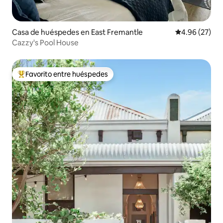
Casa de huéspedes en East Fremantle
Calificación p
4.96 (27)
Cazzy's Pool House
Favorito entre huéspedes
Favorito entre huéspedes preferido