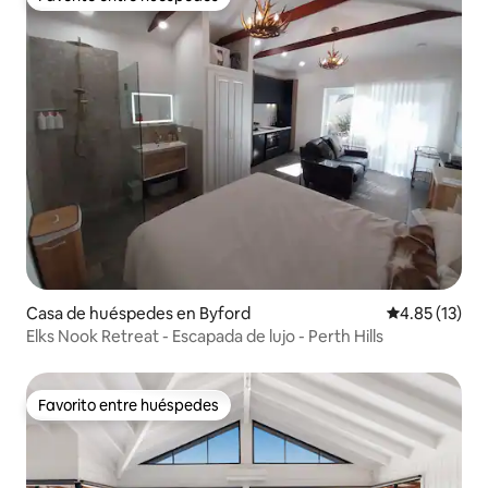
Favorito entre huéspedes
Casa de huéspedes en Byford
Calificación 
4.85 (13)
Elks Nook Retreat - Escapada de lujo - Perth Hills
Favorito entre huéspedes
Favorito entre huéspedes