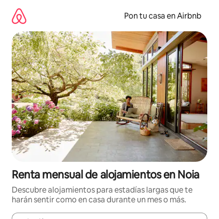
Omite
el
Pon tu casa en Airbnb
contenido
Renta mensual de alojamientos en Noia
Descubre alojamientos para estadías largas que te
harán sentir como en casa durante un mes o más.