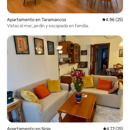
Apartamento en Taramancos
Calificación p
4.96 (25)
Vistas al mar, jardín y escapada en familia.
Apartamento en Noia
Calificación 
4.72 (25)