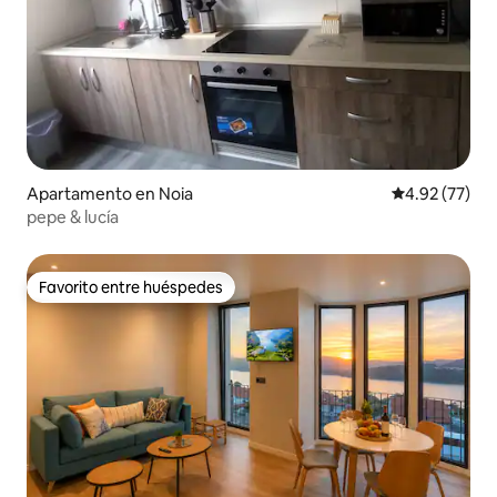
Apartamento en Noia
Calificación 
4.92 (77)
pepe & lucía
Favorito entre huéspedes
Favorito entre huéspedes