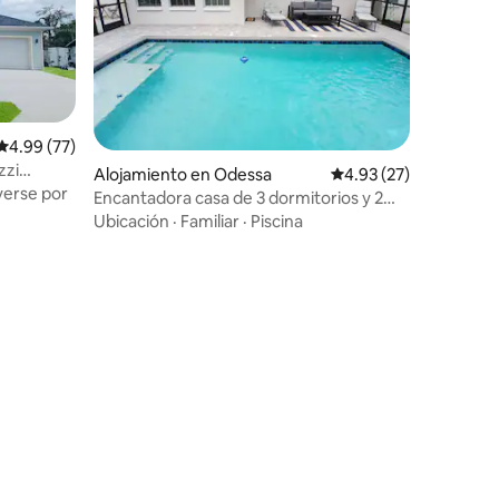
Calificación promedio: 4.99 de 5, 77 reseñas
4.99 (77)
zzi
Alojamiento en Odessa
Calificación promedio:
4.93 (27)
erse por
Encantadora casa de 3 dormitorios y 2
baños con piscina
Ubicación
·
Familiar
·
Piscina