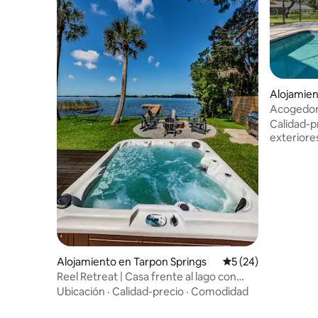
Alojamien
hey
Acogedora
las playas
Calidad-p
exteriore
Alojamiento en Tarpon Springs
Calificación promed
5 (24)
Reel Retreat | Casa frente al lago con
jacuzzi
Ubicación
·
Calidad-precio
·
Comodidad