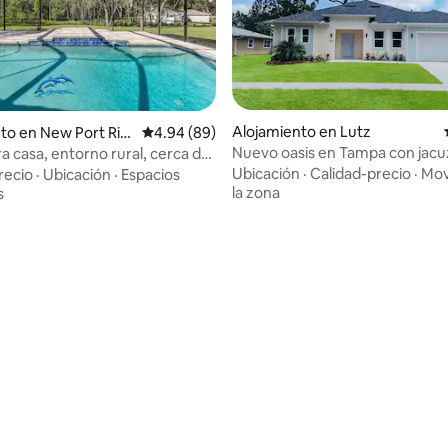
Alojamiento en Lutz
to en New Port Ric
Calificación promedio: 4.94 de 5, 89 reseñas
4.94 (89)
Nuevo oasis en Tampa con jacu
 casa, entorno rural, cerca de
privado
 del golfo
Ubicación
·
Calidad-precio
·
Mov
recio
·
Ubicación
·
Espacios
la zona
s
io: 5 de 5, 24 reseñas