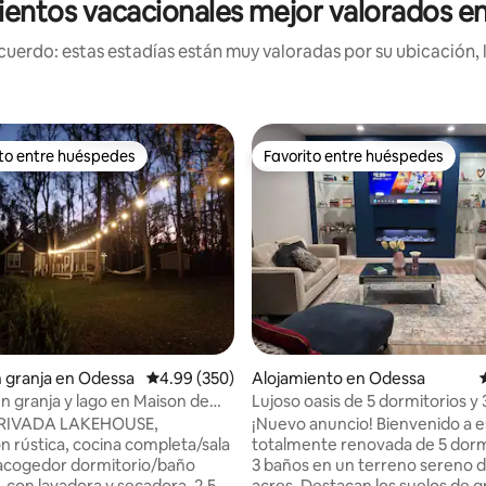
ientos vacacionales mejor valorados e
uerdo: estas estadías están muy valoradas por su ubicación, 
ito entre huéspedes
Favorito entre huéspedes
 entre huéspedes preferido
Favorito entre huéspedes
 4.94 de 5, 47 reseñas
n granja en Odessa
Calificación promedio: 4.99 de 5, 350 reseñas
4.99 (350)
Alojamiento en Odessa
en granja y lago en Maison de
Lujoso oasis de 5 dormitorios y
uce
con piscina, terreno. 7 camas
PRIVADA LAKEHOUSE,
¡Nuevo anuncio! Bienvenido a e
n rústica, cocina completa/sala
totalmente renovada de 5 dorm
 acogedor dormitorio/baño
3 baños en un terreno sereno d
 con lavadora y secadora, 2,5
acres. Destacan los suelos de g