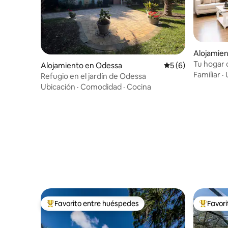
Alojamien
hey
Tu hogar 
Alojamiento en Odessa
Calificación prome
5 (6)
zona de j
Familiar
·
Refugio en el jardín de Odessa
Ubicación
·
Comodidad
·
Cocina
Favorito entre huéspedes
Favor
Favorito entre huéspedes preferido
Favorito