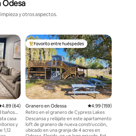
n Odesa
limpieza y otros aspectos.
Cabaña 
Favorito entre huéspedes
Favor
Favorito entre huéspedes preferido
Favorit
Acogedor
comunida
Relájate
acogedor
comunida
Construi
tiene un
Familiar
·
Las famil
nuestros 
de árbol
Contamos
Calificación promedio: 4.89 de 5, 64 reseñas
4.89 (64)
Granero en Odessa
Calificación promedio: 
4.99 (159)
mesas de 
Tenemos 
 3 baños
Retiro en el granero de Cypress Lakes
pesca, ra
sta casa
Descansa y relájate en este apartamento
baloncesto. A 14 millas del 
itorios y
loft de granero de nueva construcción,
TPA. A 31
e 1,12
ubicado en una granja de 4 acres en
30 millas
res
Odessa, Florida, en un lago privado. Este