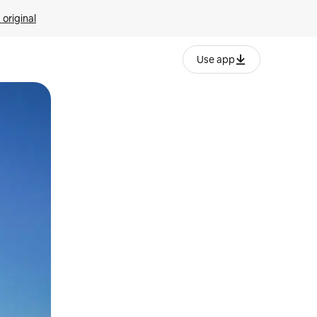
 original
Use app
o o desliza el dedo.