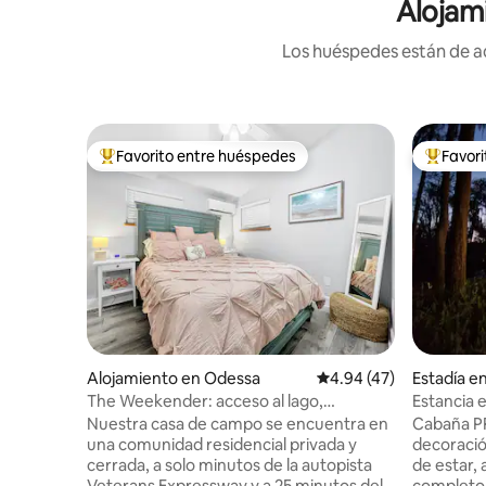
Alojam
Los huéspedes están de ac
Favorito entre huéspedes
Favor
Favorito entre huéspedes preferido
Favorito
Alojamiento en Odessa
Calificación promedio:
4.94 (47)
Estadía e
The Weekender: acceso al lago,
Estancia 
bicicletas, vida al aire libre
L'eau Do
Nuestra casa de campo se encuentra en
Cabaña 
una comunidad residencial privada y
decoració
cerrada, a solo minutos de la autopista
de estar,
Veterans Expressway y a 25 minutos del
completo,