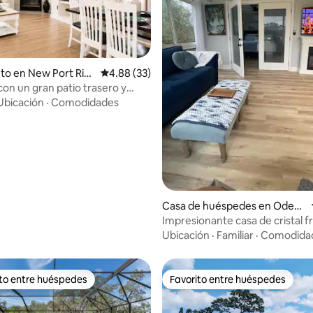
to en New Port Ric
Calificación promedio: 4.88 de 5, 33 reseñas
4.88 (33)
con un gran patio trasero y
dio: 5 de 5, 6 reseñas
uegos
Ubicación
·
Comodidades
Casa de huéspedes en Odess
a
Impresionante casa de cristal fr
lago
Ubicación
·
Familiar
·
Comodida
ito entre huéspedes
Favorito entre huéspedes
 entre huéspedes preferido
Favorito entre huéspedes