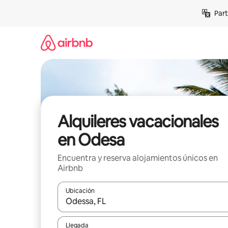
Omite
Part
el
contenido
Alquileres vacacionales
en Odesa
Encuentra y reserva alojamientos únicos en
Airbnb
Ubicación
Cuando los resultados estén disponibles, navega co
Llegada