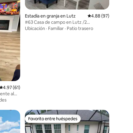
Estadía en granja en Lutz
Calificación promedio:
4.88 (97)
#63 Casa de campo en Lutz /2
dormitorios/2 baños/cama tamaño king
Ubicación
·
Familiar
·
Patio trasero
Calificación promedio: 4.97 de 5, 61 reseñas
4.97 (61)
ente al
des
Favorito entre huéspedes
Favorito entre huéspedes