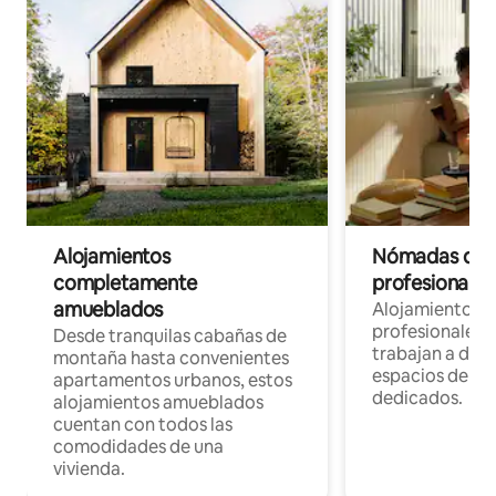
Alojamientos
Nómadas digit
completamente
profesionales 
amueblados
Alojamientos 
profesionales 
Desde tranquilas cabañas de
trabajan a dist
montaña hasta convenientes
espacios de tr
apartamentos urbanos, estos
dedicados.
alojamientos amueblados
cuentan con todos las
comodidades de una
vivienda.