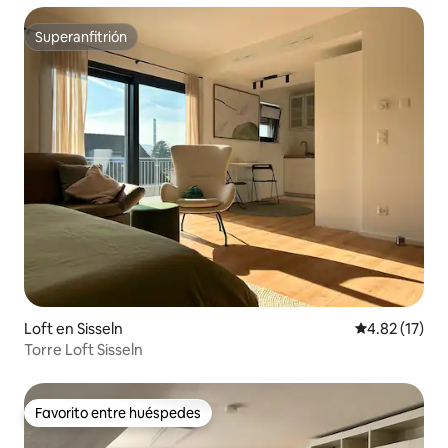
Superanfitrión
Superanfitrión
Loft en Sisseln
Calificación 
4.82 (17)
Torre Loft Sisseln
Favorito entre huéspedes
Favorito entre huéspedes