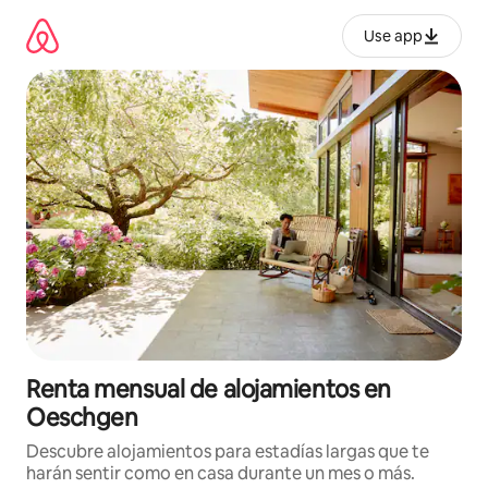
Omite
el
Use app
contenido
Renta mensual de alojamientos en
Oeschgen
Descubre alojamientos para estadías largas que te
harán sentir como en casa durante un mes o más.