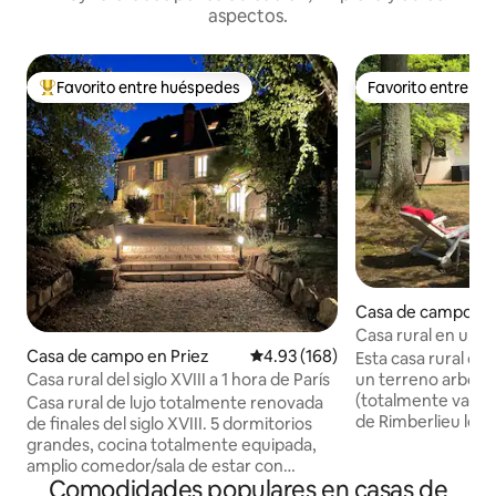
aspectos.
Favorito entre huéspedes
Favorito entre h
Favorito entre huéspedes preferido
Favorito entre h
Casa de campo en 
r-Coudun
Casa rural en una
Casa de campo en Priez
Calificación promedio: 4.93 de 5
4.93 (168)
Esta casa rural de
Casa rural del siglo XVIII a 1 hora de París
un terreno arbola
(totalmente vallado
Casa rural de lujo totalmente renovada
de Rimberlieu le g
de finales del siglo XVIII. 5 dormitorios
tranquilidad. Sitios cercanos: Ciudad
grandes, cocina totalmente equipada,
imperial de Compiè
amplio comedor/sala de estar con
Comodidades populares en casas de
su bosque naciona
chimenea, exquisito espacio habitable