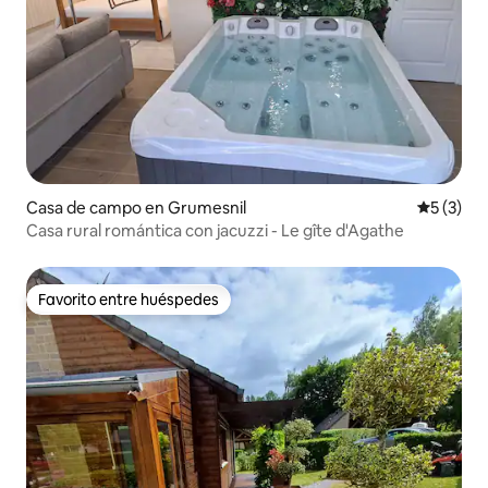
Casa de campo en Grumesnil
Calificac
5 (3)
Casa rural romántica con jacuzzi - Le gîte d'Agathe
Favorito entre huéspedes
Favorito entre huéspedes