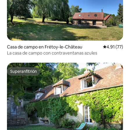
Casa de campo en Frétoy-le-Château
Calificación 
4.91 (77)
La casa de campo con contraventanas azules
Superanfitrión
Superanfitrión