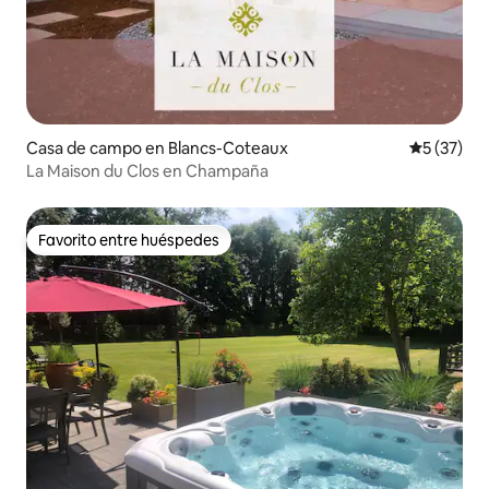
Casa de campo en Blancs-Coteaux
Calificaci
5 (37)
La Maison du Clos en Champaña
Favorito entre huéspedes
Favorito entre huéspedes