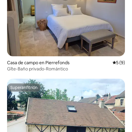
Casa de campo en Pierrefonds
Calificac
5 (9)
Gîte-Baño privado-Romántico
Superanfitrión
Superanfitrión