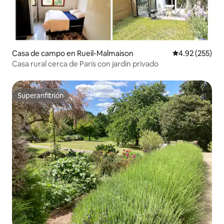
Casa de campo en Rueil-Malmaison
Calificación pr
4.92 (255)
Casa rural cerca de París con jardín privado
Superanfitrión
Superanfitrión