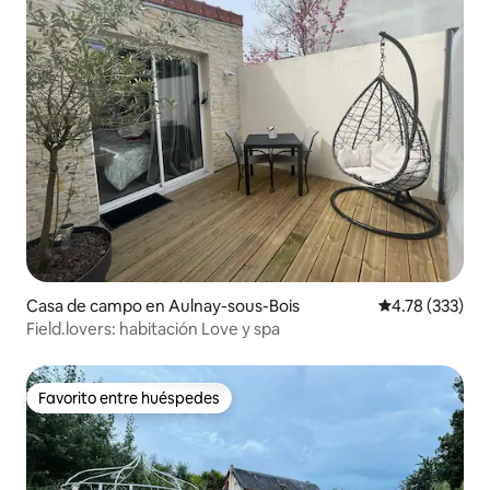
Casa de campo en Aulnay-sous-Bois
Calificación p
4.78 (333)
Field.lovers: habitación Love y spa
Favorito entre huéspedes
Favorito entre huéspedes