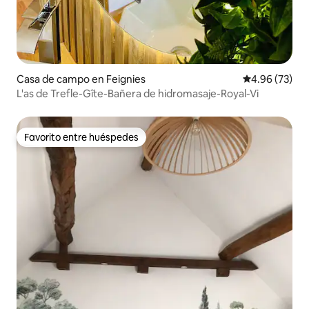
Casa de campo en Feignies
Calificación p
4.96 (73)
L'as de Trefle-Gîte-Bañera de hidromasaje-Royal-Vi
Favorito entre huéspedes
Favorito entre huéspedes