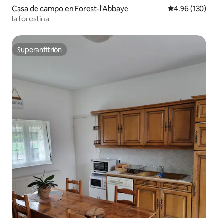
Casa de campo en Forest-l'Abbaye
Calificación pr
4.96 (130)
la forestina
Superanfitrión
Superanfitrión