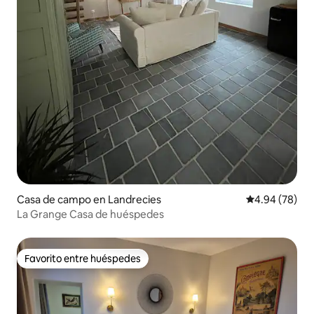
Casa de campo en Landrecies
Calificación p
4.94 (78)
La Grange Casa de huéspedes
Favorito entre huéspedes
Favorito entre huéspedes