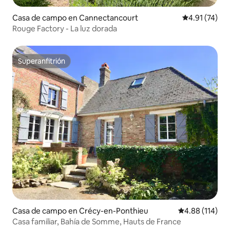
Casa de campo en Cannectancourt
Calificación 
4.91 (74)
Rouge Factory - La luz dorada
Superanfitrión
Superanfitrión
Casa de campo en Crécy-en-Ponthieu
Calificación p
4.88 (114)
Casa familiar, Bahía de Somme, Hauts de France