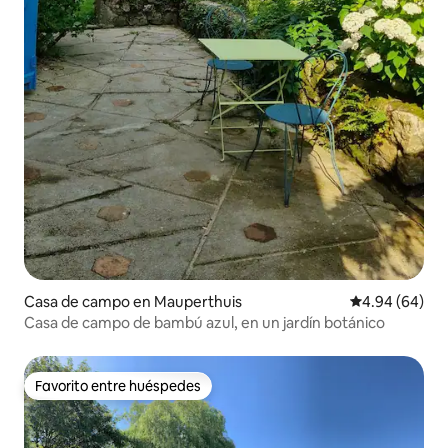
Casa de campo en Mauperthuis
Calificación p
4.94 (64)
Casa de campo de bambú azul, en un jardín botánico
Favorito entre huéspedes
Favorito entre huéspedes