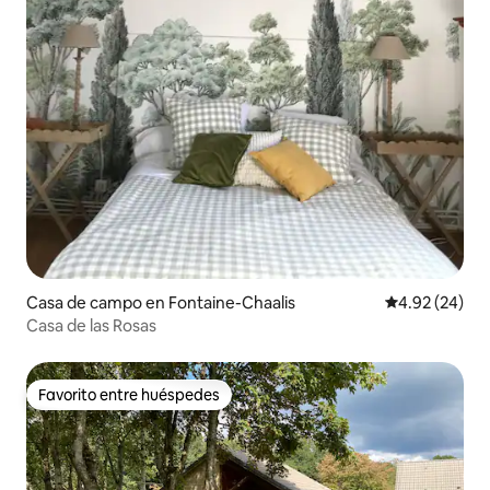
Casa de campo en Fontaine-Chaalis
Calificación p
4.92 (24)
Casa de las Rosas
Favorito entre huéspedes
Favorito entre huéspedes