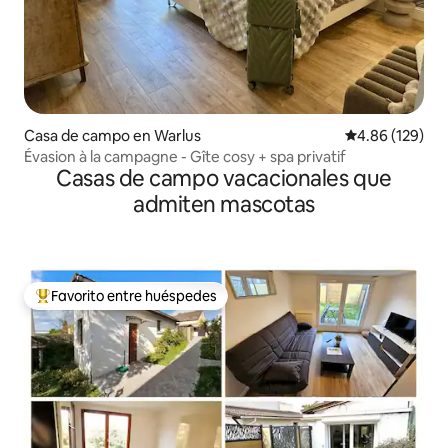
Casa de campo en Warlus
Calificación pr
4.86 (129)
Évasion à la campagne - Gîte cosy + spa privatif
Casas de campo vacacionales que
admiten mascotas
Favorito entre huéspedes
Favorito entre huéspedes preferido