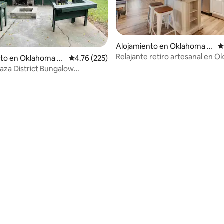
Alojamiento en Oklahoma Ci
C
ty
Relajante retiro artesanal en 
to en Oklahoma Ci
Calificación promedio: 4.76 de 5, 225 reseñas
4.76 (225)
aza District Bungalow
s