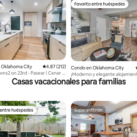
Favorito entre huéspedes
Favorito entre huéspedes
4.93 de 5, 176 reseñas
 Oklahoma City
Calificación promedio: 4.87 de 5, 212 reseñas
4.87 (212)
Condo en Oklahoma City
ns2 on 23rd - Pasear | Cenar |
¡Moderno y elegante alojamien
 Lujo
Casas vacacionales para familias
dormitorios y 2 baños con pisci
 entre huéspedes
Superanfitrión
 entre huéspedes
Superanfitrión