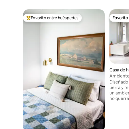
Favorito entre huéspedes
Favorito
Favorito entre huéspedes preferido
Favorito
Casa de 
homa Cit
Ambiente 
plaza | 2 
Diseñado 
tierra y m
un ambien
no querrás
con 2 ca
privados 
parejas, f
cualquier
el corazó