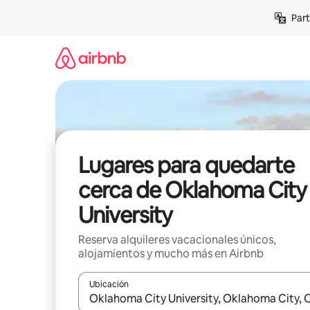
Omite
Part
el
contenido
Lugares para quedarte
cerca de Oklahoma City
University
Reserva alquileres vacacionales únicos,
alojamientos y mucho más en Airbnb
Ubicación
Cuando los resultados estén disponibles, navega co