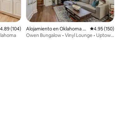
alificación promedio: 4.89 de 5, 104 reseñas
4.89 (104)
Alojamiento en Oklahoma Ci
Calificación promedio: 
4.95 (150)
ty
Oklahoma
Owen Bungalow • Vinyl Lounge • Uptown
& Paseo OKC