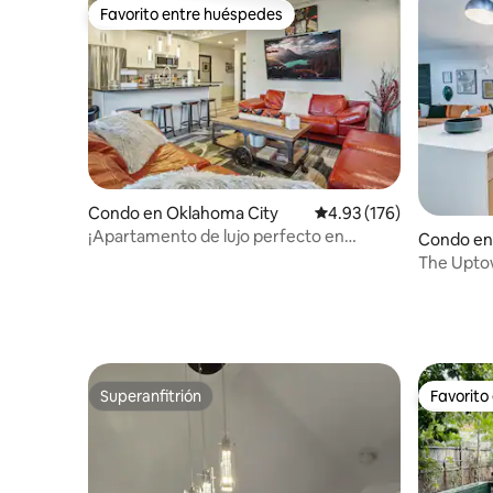
Favorito entre huéspedes
Favorito entre huéspedes
Condo en Oklahoma City
Calificación promedio: 
4.93 (176)
¡Apartamento de lujo perfecto en
Condo en
Midtown con wifi y piscina!
The Uptow
Comprar |
Superanfitrión
Favorito
Superanfitrión
Favorito