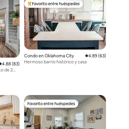
Favorito entre huéspedes
Favorito entre huéspedes preferido
Condo en Oklahoma City
Calificación promedio:
4.89 (63)
Hermoso barrio histórico y casa
Calificación promedio: 4.88 de 5, 83 reseñas
4.88 (83)
to de 2
na!
Favorito entre huéspedes
Favorito entre huéspedes