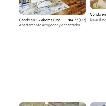
Condo en
Encantado
Condo en Oklahoma City
Calificación promedio: 
4.77 (132)
distrito d
Apartamento acogedor y encantador