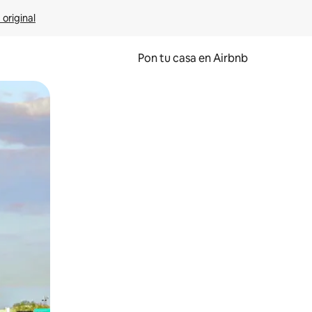
 original
Pon tu casa en Airbnb
o o desliza el dedo.