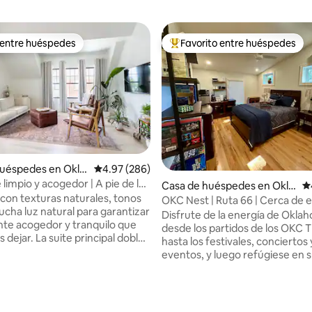
 entre huéspedes
Favorito entre huéspedes
 entre huéspedes
Favorito entre huéspedes prefe
huéspedes en Okla
Calificación promedio: 4.97 de 5, 286 reseñas
4.97 (286)
y
limpio y acogedor | A pie de la
Casa de huéspedes en Okla
Ca
suites principales
con texturas naturales, tonos
homa City
OKC Nest | Ruta 66 | Cerca de 
ucha luz natural para garantizar
de los OKC Thunder
Disfrute de la energía de Oklah
te acogedor y tranquilo que
desde los partidos de los OKC 
 dejar. La suite principal doble
hasta los festivales, conciertos 
mas tamaño queen y 2 baños
eventos, y luego refúgiese en s
hace que sea perfecta para 2
el patio trasero, “OKC Nest”. Ubicado a lo
amilias, profesionales o
largo de la histórica Ruta 66, es
 persona que quiera alojarse en
acogedor estudio es perfecto p
n de Oklahoma City y seguir
de semana con eventos o para