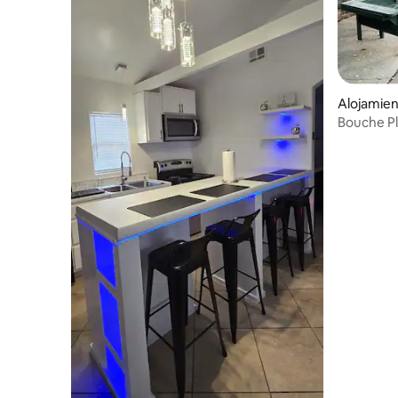
Alojamien
ty
Bouche Pl
Gorgeou