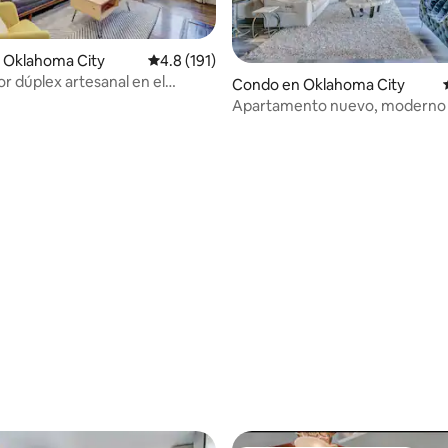
 Oklahoma City
Calificación promedio: 4.8 de 5, 191 reseñas
4.8 (191)
r dúplex artesanal en el
4.77 de 5, 132 reseñas
Condo en Oklahoma City
e Plaza
Apartamento nuevo, moderno 
en su clase.