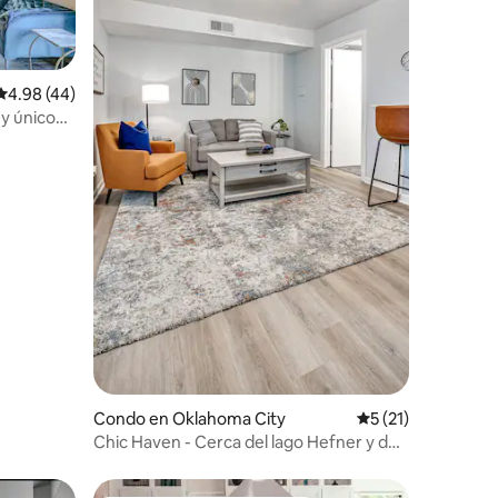
Calificación promedio: 4.98 de 5, 44 reseñas
4.98 (44)
y único
Condo en Oklahoma City
Calificación prome
5 (21)
Chic Haven - Cerca del lago Hefner y de
las tiendas de Quail Creek