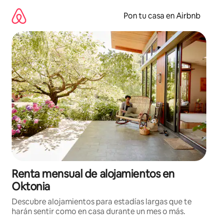
Omite
el
Pon tu casa en Airbnb
contenido
Renta mensual de alojamientos en
Oktonia
Descubre alojamientos para estadías largas que te
harán sentir como en casa durante un mes o más.