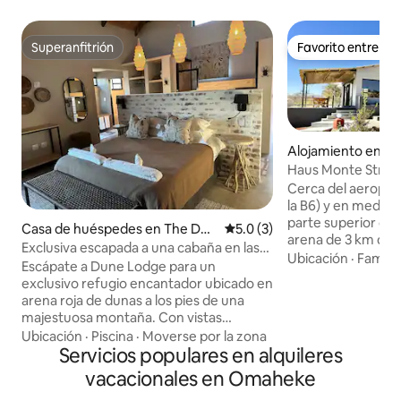
Superanfitrión
Favorito entre h
Superanfitrión
Favorito entre h
Alojamiento en W
strict
Haus Monte Stra
Autoservicio ¡Solo
Cerca del aeropue
la B6) y en medio d
parte superior de l
Casa de huéspedes en The Dun
Calificación promedio: 5.0 de
5.0 (3)
arena de 3 km de 
es
Exclusiva escapada a una cabaña en las
(SOLO 4x4) hay un
Ubicación
·
Familia
dunas: tu oasis privado
Escápate a Dune Lodge para un
generosamente aj
exclusivo refugio encantador ubicado en
cocina moderna cen
arena roja de dunas a los pies de una
comedor y fabulosa
majestuosa montaña. Con vistas
noroeste. A la dere
panorámicas a sabanas, montañas y
Ubicación
·
Piscina
·
Moverse por la zona
dos dormitorios c
abundantes espinas de camello, este
Servicios populares en alquileres
propios inodoros. 
exclusivo refugio está a solo 1 hora en
vacacionales en Omaheke
cubiertas, una zo
coche de Windhoek. Disfruta de las
ladrillo y una gr