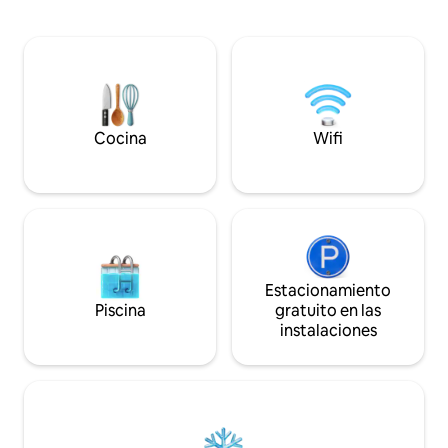
delicias culinarias de la cocina
te invitan a disfrut
independiente de los sueños. Relájate
mientras eres testigo de impresionantes
puestas de sol desde varios puntos de
vista, ya sea la piscina, el bar, la mesa, la
terraza o el lugar braai. Sumérgete en la
tranquilidad aislada de la naturaleza
Cocina
Wifi
Estacionamiento
Piscina
gratuito en las
instalaciones