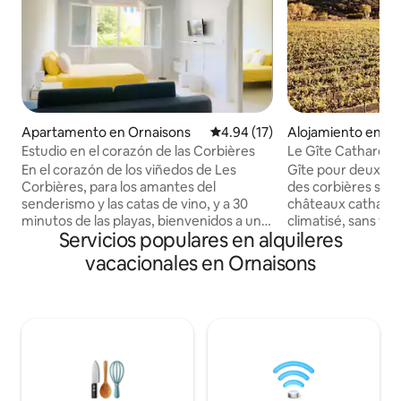
Apartamento en Ornaisons
Calificación promedio: 4.94 de 
4.94 (17)
Alojamiento en Bi
Estudio en el corazón de las Corbières
Le Gîte Cathare
En el corazón de los viñedos de Les
Gîte pour deux pe
Corbières, para los amantes del
des corbières situ
senderismo y las catas de vino, y a 30
châteaux cathares
minutos de las playas, bienvenidos a un
climatisé, sans vis 
Servicios populares en alquileres
luminoso estudio idealmente diseñado
vignes pour un sé
para su comodidad. Con una cama doble
cadre paisible et c
vacacionales en Ornaisons
de 180 cm y un sofá cama, un baño y una
une seule pièce s
cocina americana equipada, dispone de
lit 200/200 ainsi 
una entrada independiente y autónoma,
l’italienne et une b
contigua a la vivienda de los propietarios.
rez de chaussée u
Hay un espacio al aire libre disponible
équipée avec coin s
frente al alojamiento. A pedido,
séparée et une te
ofrecemos el alquiler de material para
à l’extérieur. Le 
niños.
de wifi.