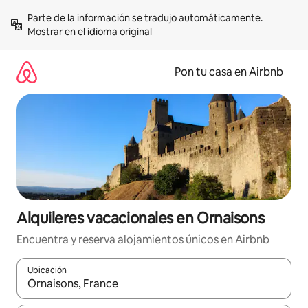
Omite
Parte de la información se tradujo automáticamente. 
el
Mostrar en el idioma original
contenido
Pon tu casa en Airbnb
Alquileres vacacionales en Ornaisons
Encuentra y reserva alojamientos únicos en Airbnb
Ubicación
Cuando los resultados estén disponibles, navega con las teclas d