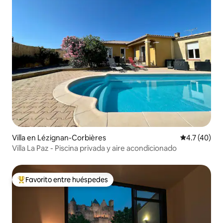
Villa en Lézignan-Corbières
Calificación
4.7 (40)
Villa La Paz - Piscina privada y aire acondicionado
Favorito entre huéspedes
Favorito entre huéspedes preferido