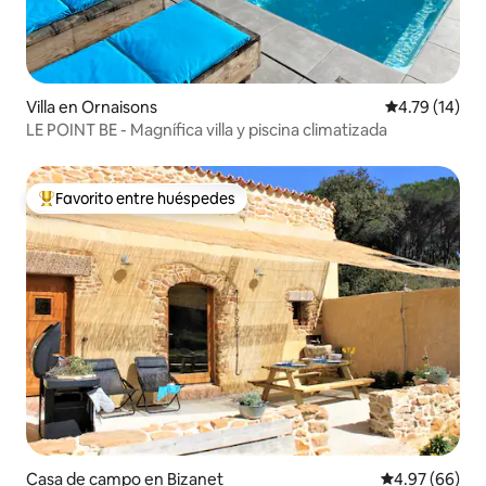
Villa en Ornaisons
Calificación 
4.79 (14)
LE POINT BE - Magnífica villa y piscina climatizada
Favorito entre huéspedes
Favorito entre huéspedes preferido
Casa de campo en Bizanet
Calificación p
4.97 (66)