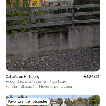
Cabaña en Hallsberg
Calificación p
4.86 (22)
Acogedora cabaña junto al lago Tisaren
Familiar
·
Ubicación
·
Moverse por la zona
Favorito entre huéspedes
Favorito entre huéspedes