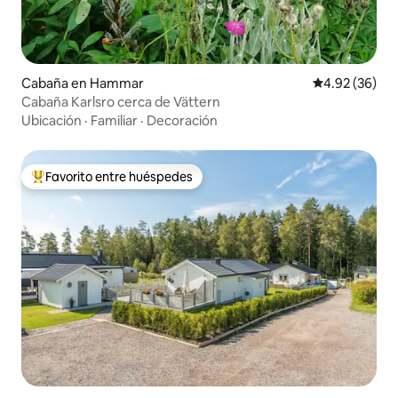
Cabaña en Hammar
Calificación p
4.92 (36)
Cabaña Karlsro cerca de Vättern
Ubicación
·
Familiar
·
Decoración
Favorito entre huéspedes
Favorito entre huéspedes preferido