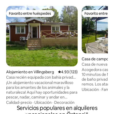
Favorito entre huéspedes
Favorito entre h
Favorito entre huéspedes
Favorito entre h
Casa de campo en
Casa de nueva con
justo al lado del la
Acogedora casita, 
Alojamiento en Villingsberg
Calificación promedio: 4.93 de 5
4.93 (123)
10 minutos de Nor
Casa recién equipada con bahía privada
de baño privada, m
y bote de remos
¡Un alojamiento vacacional maravilloso
remos. Los atarde
para los amantes de los animales y la
mejor en la hamac
Ubicación
·
Familia
naturaleza! Aquí hay oportunidades para
verano). El edificio
pescar, nadar, caminar y andar en
construido en 202
bicicleta. En la zona cercana hay varias
Calidad-precio
·
Ubicación
·
Decoración
nuevos y frescos.
reservas naturales, así como rutas de
Servicios populares en alquileres
Plano de piso abie
senderismo y ciclismo. Tienes acceso a
Amplias ventanas y