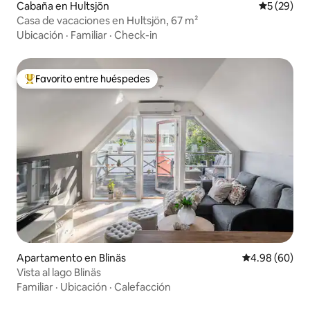
Cabaña en Hultsjön
Calificaci
5 (29)
Casa de vacaciones en Hultsjön, 67 m²
Ubicación
·
Familiar
·
Check-in
Favorito entre huéspedes
Favorito entre huéspedes preferido
Apartamento en Blinäs
Calificación p
4.98 (60)
Vista al lago Blinäs
Familiar
·
Ubicación
·
Calefacción