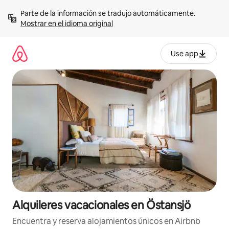
Omite
Parte de la información se tradujo automáticamente. 
el
Mostrar en el idioma original
contenido
Use app
Alquileres vacacionales en Östansjö
Encuentra y reserva alojamientos únicos en Airbnb