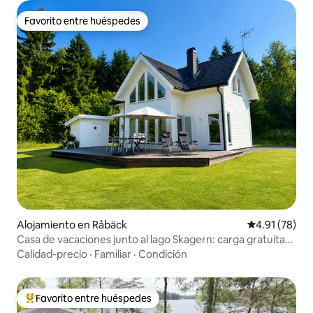
Favorito entre huéspedes
Favorito entre huéspedes
Alojamiento en Råbäck
Calificación 
4.91 (78)
Casa de vacaciones junto al lago Skagern: carga gratuita
de coches eléctricos
Calidad-precio
·
Familiar
·
Condición
Favorito entre huéspedes
Favorito entre huéspedes preferido