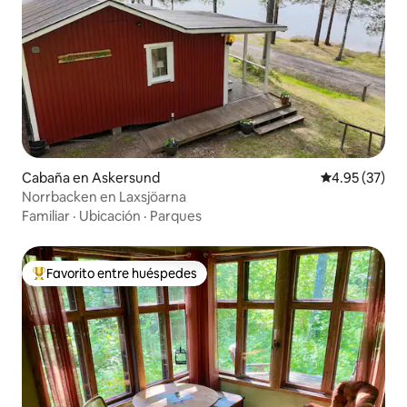
Cabaña en Askersund
Calificación 
4.95 (37)
Norrbacken en Laxsjöarna
Familiar
·
Ubicación
·
Parques
Favorito entre huéspedes
Favorito entre huéspedes preferido