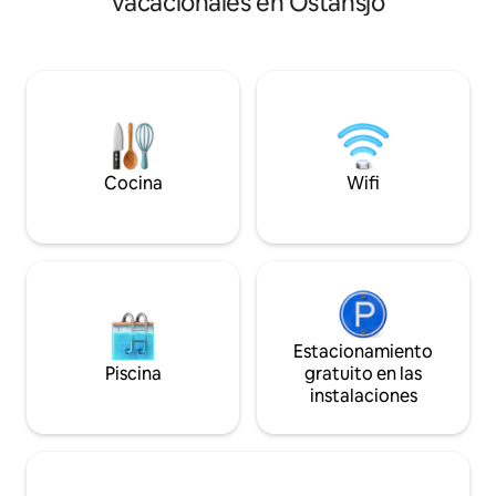
vacacionales en Östansjö
un bote de remos más sencillo (se
hacia el lago. Sau
pueden pedir prestados chalecos
construcción (lista
salvavidas) y a tu propia bahía de baño, o
exterior y el cena
puedes pedir prestado nuestro muelle
construcción. Zon
donde puedes bucear o pescar. Estamos
proximidad al bos
ubicados entre Örebro y Karlskoga en
senderos, incluido
Norhammar. Los huéspedes deben
Campo de golf a u
llevar sus propias toallas y sábanas. Por
un coste adicional, el anfitrión puede
Cocina
Wifi
alquilarlas.
Estacionamiento
Piscina
gratuito en las
instalaciones