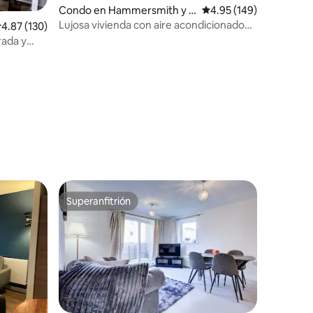
Condo en Hammersmith y F
Calificación promedio: 
4.95 (149)
ulham
Lujosa vivienda con aire acondicionado
alificación promedio: 4.87 de 5, 130 reseñas
4.87 (130)
en Fulham (Departamento 1).
rada y
Superanfitrión
Superanfitrión