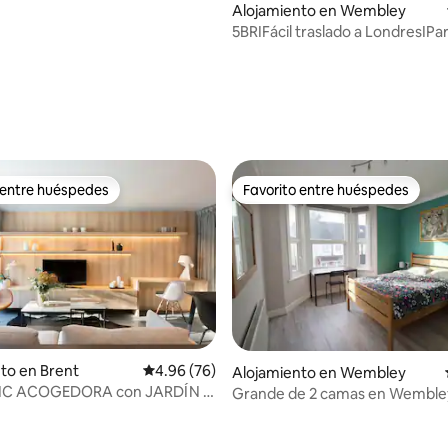
Alojamiento en Wembley
5BRIFácil traslado a LondresIPa
gratuitoIFast Wi-Fi
 4.96 de 5, 52 reseñas
 entre huéspedes
Favorito entre huéspedes
 entre huéspedes
Favorito entre huéspedes
to en Brent
Calificación promedio: 4.96 de 5, 76 reseñas
4.96 (76)
Alojamiento en Wembley
IC ACOGEDORA con JARDÍN -
Grande de 2 camas en Wemble
uncio
con estacionamiento y vista