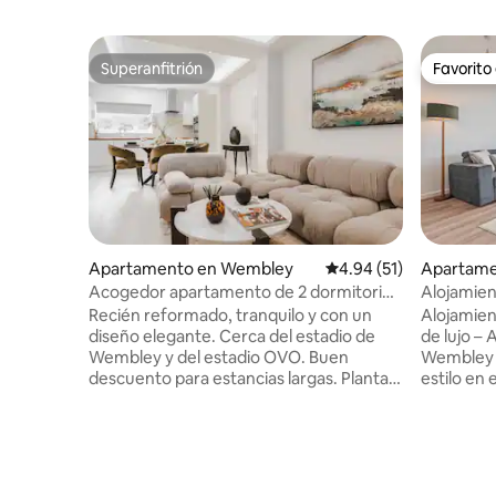
Superanfitrión
Favorito
Superanfitrión
Favorito
Apartamento en Wembley
Calificación promedio:
4.94 (51)
Apartame
Acogedor apartamento de 2 dormitorios
Alojamie
recién reformado en Wembley
5 minutos
Recién reformado, tranquilo y con un
Alojamien
6 person
diseño elegante. Cerca del estadio de
de lujo – 
Wembley y del estadio OVO. Buen
Wembley Disfrute de una estancia co
descuento para estancias largas. Planta
estilo en
baja. Las 2 camas individuales de la
solo 5 min
habitación 2 se pueden fusionar en una
Wembley. 
king. 10 % de descuento adicional para los
viajeros 
huéspedes que regresan. A 7 minutos a
convenien
pie del estadio o a 3 minutos en coche, a
privilegia