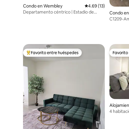
Condo en Wembley
Calificación promedio:
4.69 (13)
Departamento céntrico | Estadio de
Condo en
Wembley
C1209-Amp
Wembley
Favorito entre huéspedes
Favorito
Favorito entre huéspedes preferido
Favorito
Alojamie
4 habitac
Wembley |