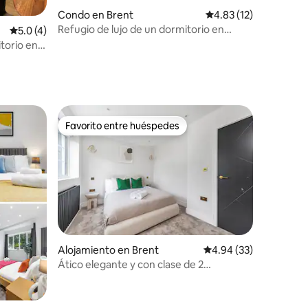
Condo en Brent
Calificación promedio:
4.83 (12)
Refugio de lujo de un dormitorio en
Calificación promedio: 5.0 de 5, 4 reseñas
5.0 (4)
Wembley con estacionamiento gratuito
torio en
Favorito entre huéspedes
Favorito entre huéspedes
Alojamiento en Brent
Calificación promedio:
4.94 (33)
Ático elegante y con clase de 2
dormitorios con estacionamiento, 6
huéspedes