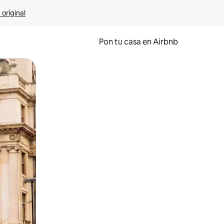
 original
Pon tu casa en Airbnb
o o desliza el dedo.