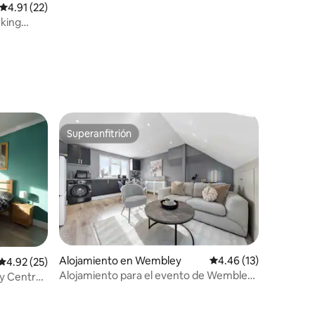
Calificación promedio: 4.91 de 5, 22 reseñas
4.91 (22)
rking
Superanfitrión
Superanfitrión
Alojamiento en Wembley
Calificación promedio:
4.46 (13)
Calificación promedio: 4.92 de 5, 25 reseñas
4.92 (25)
Alojamiento para el evento de Wembley,
y Central
capacidad para 7 personas, Wi-Fi y
estacionamiento gratuitos