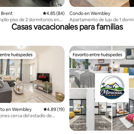
 4.69 de 5, 13 reseñas
 Brent
Calificación promedio: 4.85 de 5, 84 reseñas
4.85 (84)
Condo en Wembley
lio piso de 2 dormitorios en
Apartamento de lujo de 1 dormi
Casas vacacionales para familias
Wembley
 entre huéspedes
Favorito entre huéspedes
 entre huéspedes
Favorito entre huéspedes
nto en Wembley
Calificación promedio: 4.89 de 5, 19 reseñas
4.89 (19)
iones cerca del estadio de
 Estacionamiento gratuito