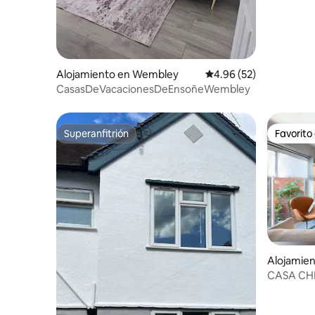
Alojamiento en Wembley
Calificación promedio:
4.96 (52)
CasasDeVacacionesDeEnsoñeWembley
Superanfitrión
Favorito
Superanfitrión
Favorito
Alojamien
CASA CH
Nuevo an