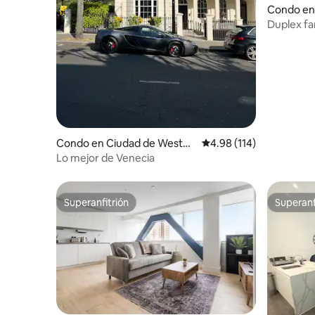
Condo e
Duplex fa
West Hamp
Condo en Ciudad de Westmi
Calificación promedio: 
4.98 (114)
nster
Lo mejor de Venecia
Superanfitrión
Superanf
Superanfitrión
Superanf