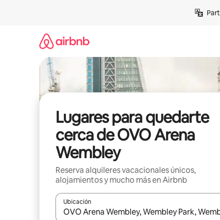
Omite
Part
el
contenido
Lugares para quedarte
cerca de OVO Arena
Wembley
Reserva alquileres vacacionales únicos,
alojamientos y mucho más en Airbnb
Ubicación
Cuando los resultados estén disponibles, navega co